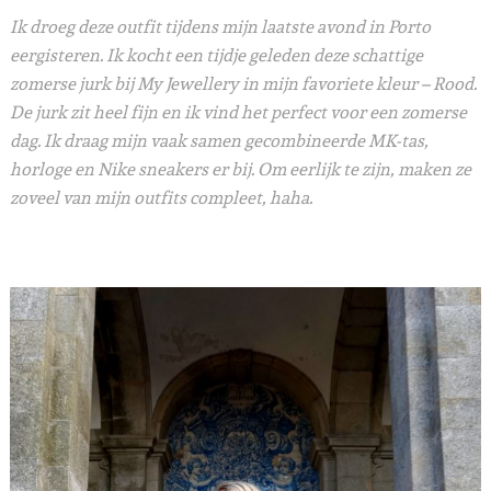
Ik droeg deze outfit tijdens mijn laatste avond in Porto
eergisteren. Ik kocht een tijdje geleden deze schattige
zomerse jurk bij My Jewellery in mijn favoriete kleur – Rood.
De jurk zit heel fijn en ik vind het perfect voor een zomerse
dag. Ik draag mijn vaak samen gecombineerde MK-tas,
horloge en Nike sneakers er bij. Om eerlijk te zijn, maken ze
zoveel van mijn outfits compleet, haha.