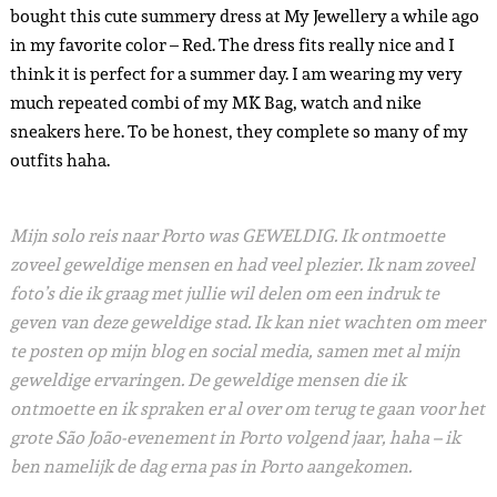
bought this cute summery dress at My Jewellery a while ago
in my favorite color – Red. The dress fits really nice and I
think it is perfect for a summer day. I am wearing my very
much repeated combi of my MK Bag, watch and nike
sneakers here. To be honest, they complete so many of my
outfits haha.
Mijn solo reis naar Porto was GEWELDIG. Ik ontmoette
zoveel geweldige mensen en had veel plezier. Ik nam zoveel
foto’s die ik graag met jullie wil delen om een indruk te
geven van deze geweldige stad. Ik kan niet wachten om meer
te posten op mijn blog en social media, samen met al mijn
geweldige ervaringen. De geweldige mensen die ik
ontmoette en ik spraken er al over om terug te gaan voor het
grote São João-evenement in Porto volgend jaar, haha – ik
ben namelijk de dag erna pas in Porto aangekomen.