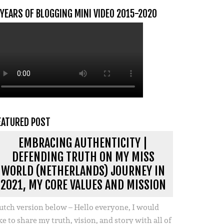
 YEARS OF BLOGGING MINI VIDEO 2015-2020
EATURED POST
EMBRACING AUTHENTICITY |
DEFENDING TRUTH ON MY MISS
WORLD (NETHERLANDS) JOURNEY IN
2021, MY CORE VALUES AND MISSION
utch version below – Hello everyone, I would
ke to share my truth, vision, and story with all of