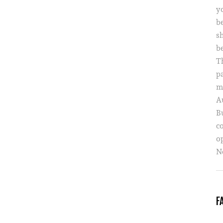
yo
b
s
b
T
p
m
A
B
c
o
Ne
F