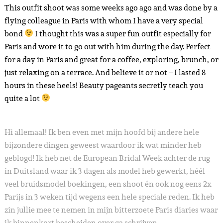
This outfit shoot was some weeks ago ago and was done by a
flying colleague in Paris with whom I have a very special
bond
I thought this was a super fun outfit especially for
Paris and wore it to go out with him during the day. Perfect
for a day in Paris and great for a coffee, exploring, brunch, or
just relaxing on a terrace. And believe it or not – I lasted 8
hours in these heels! Beauty pageants secretly teach you
quite a lot
Hi allemaal! Ik ben even met mijn hoofd bij andere hele
bijzondere dingen geweest waardoor ik wat minder heb
geblogd! Ik heb net de European Bridal Week achter de rug
in Duitsland waar ik 3 dagen als model heb gewerkt, héél
veel bruidsmodel boekingen, een shoot én ook nog eens 2x
Parijs in 3 weken tijd wegens een hele speciale reden. Ik heb
zin jullie mee te nemen in mijn bitterzoete Paris diaries waar
ik binnenkort bescheiden over ga schrijven.