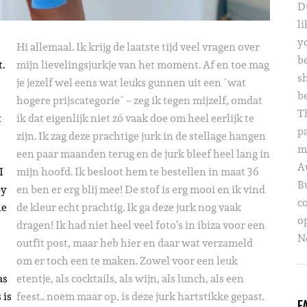
D
li
yo
Hi allemaal. Ik krijg de laatste tijd veel vragen over
b
.
mijn lievelingsjurkje van het moment. Af en toe mag
s
je jezelf wel eens wat leuks gunnen uit een ´wat
b
hogere prijscategorie´ – zeg ik tegen mijzelf, omdat
T
t
ik dat eigenlijk niet zó vaak doe om heel eerlijk te
p
zijn. Ik zag deze prachtige jurk in de stellage hangen
m
een paar maanden terug en de jurk bleef heel lang in
A
I
mijn hoofd. Ik besloot hem te bestellen in maat 36
B
py
en ben er erg blij mee! De stof is erg mooi en ik vind
c
he
de kleur echt prachtig. Ik ga deze jurk nog vaak
o
dragen! Ik had niet heel veel foto’s in ibiza voor een
Ne
outfit post, maar heb hier en daar wat verzameld
om er toch een te maken. Zowel voor een leuk
as
etentje, als cocktails, als wijn, als lunch, als een
 is
feest.. noem maar op, is deze jurk hartstikke gepast.
F