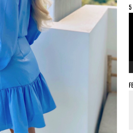
5
V
F