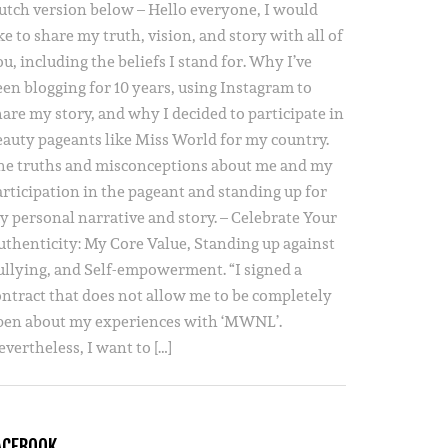
utch version below – Hello everyone, I would
ke to share my truth, vision, and story with all of
u, including the beliefs I stand for. Why I’ve
een blogging for 10 years, using Instagram to
hare my story, and why I decided to participate in
eauty pageants like Miss World for my country.
he truths and misconceptions about me and my
articipation in the pageant and standing up for
y personal narrative and story. – Celebrate Your
uthenticity: My Core Value, Standing up against
ullying, and Self-empowerment. “I signed a
ontract that does not allow me to be completely
pen about my experiences with ‘MWNL’.
vertheless, I want to […]
ACEBOOK