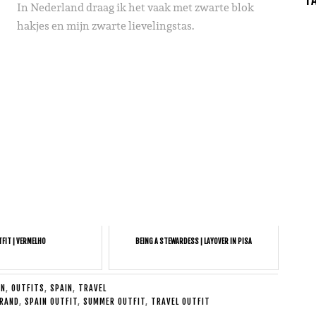
In Nederland draag ik het vaak met zwarte blok
hakjes en mijn zwarte lievelingstas.
FIT | VERMELHO
BEING A STEWARDESS | LAYOVER IN PISA
ON
,
OUTFITS
,
SPAIN
,
TRAVEL
BRAND
,
SPAIN OUTFIT
,
SUMMER OUTFIT
,
TRAVEL OUTFIT