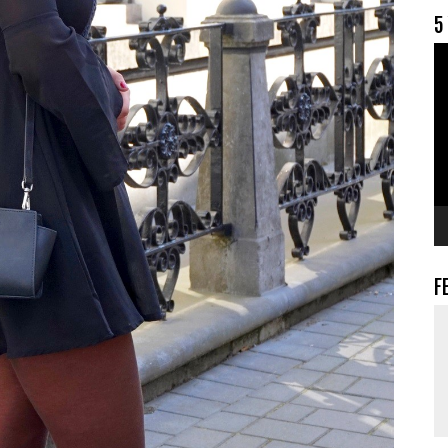
5
V
F