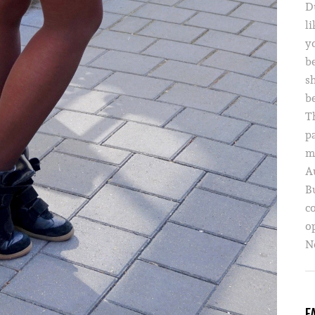
D
li
yo
b
s
b
T
p
m
A
B
c
o
Ne
F