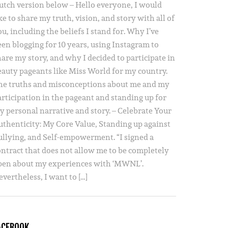
utch version below – Hello everyone, I would
ke to share my truth, vision, and story with all of
u, including the beliefs I stand for. Why I’ve
een blogging for 10 years, using Instagram to
hare my story, and why I decided to participate in
eauty pageants like Miss World for my country.
he truths and misconceptions about me and my
articipation in the pageant and standing up for
y personal narrative and story. – Celebrate Your
uthenticity: My Core Value, Standing up against
ullying, and Self-empowerment. “I signed a
ontract that does not allow me to be completely
pen about my experiences with ‘MWNL’.
vertheless, I want to […]
ACEBOOK