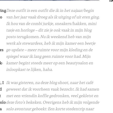
ring
Deze outfit is een outfit die ik in het najaar/begin
to
van het jaar vaak droeg als ik uitging of uit eten ging.
Ik hou van de combi jurkje, sneakers/hakken, mini
tasje en horloge – dit zie je ook vaak in mijn blog
posts terugkomen. Nu ik weekend heb van mijn
werk als stewardess, heb ik mijn kamer een beetje
es
ge-update – meer ruimte voor mijn kleding en de
spiegel waar ik lang geen ruimte voor had. Mijn
k-
kamer begint steeds meer op een beautysalon en
inloopkast te lijken, haha.
, I
Ik was gisteren, na deze blog shoot, naar het café
ed
geweest dat ik voorheen vaak bezocht. Ik had samen
t
met een vriendin koffie gedronken, veel gekletst en
solo
deze foto’s bekeken
. Overigens heb ik mijn volgende
 a
solo avontuur geboekt: Een korte stedentrip naar