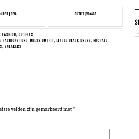
A
OUTFIT | DIVA
OUTFIT | VOYAGE
S
E:
FASHION
,
OUTFITS
IE FASHIONSTORE
,
DRESS OUTFIT
,
LITTLE BLACK DRESS
,
MICHAEL
S
,
SNEAKERS
eiste velden zijn gemarkeerd met
*