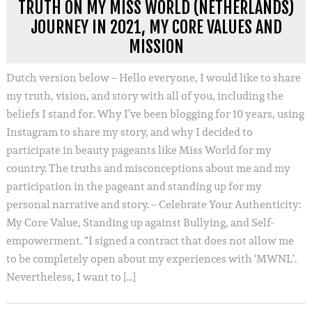
TRUTH ON MY MISS WORLD (NETHERLANDS)
JOURNEY IN 2021, MY CORE VALUES AND
MISSION
Dutch version below – Hello everyone, I would like to share
my truth, vision, and story with all of you, including the
beliefs I stand for. Why I’ve been blogging for 10 years, using
Instagram to share my story, and why I decided to
participate in beauty pageants like Miss World for my
country. The truths and misconceptions about me and my
participation in the pageant and standing up for my
personal narrative and story. – Celebrate Your Authenticity:
My Core Value, Standing up against Bullying, and Self-
empowerment. “I signed a contract that does not allow me
to be completely open about my experiences with ‘MWNL’.
Nevertheless, I want to […]