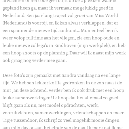
afwachten of het code geel blijft op de 2 plekken waar ik
gepland heen ga, maar ik vermaak me gelukkig goed in
Nederland. Een jaar lang traject vol groei van Miss World
(Nederland) is voorbij, en ik kan alvast verklappen, dat er
een spannende nieuwe tijd aankomt… Momenteel ben ik
weer volop fulltime aan het vliegen, zie een hoop oude en
leuke nieuwe collega’s in Eindhoven (mijn werkplek), en heb
een hoop shoots op de planning. Daar wil ik naast mijn werk
ook graag nog verder mee gaan.
Deze foto’s zijn gemaakt met Sandra vandaag na een lange
tijd. We hebben lekker koffie gedronken in de zon naast de
Sint Jan deze ochtend. Verder ben ik ook druk met een hoop
leuke samenwerkingen! Ik hoop dat het allemaal zo goed
blijft gaan als nu, met model opdrachten, werk,
vooruitzichten, samenwerkingen, vriendschappen en meer.
Tipje tussendoor; ik schrijf zo veel mogelijk mooie dingen
aan mijn dag op aan het einde van de dag. Ik merk dat ik me