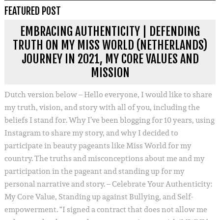
FEATURED POST
EMBRACING AUTHENTICITY | DEFENDING
TRUTH ON MY MISS WORLD (NETHERLANDS)
JOURNEY IN 2021, MY CORE VALUES AND
MISSION
Dutch version below – Hello everyone, I would like to share
my truth, vision, and story with all of you, including the
beliefs I stand for. Why I’ve been blogging for 10 years, using
Instagram to share my story, and why I decided to
participate in beauty pageants like Miss World for my
country. The truths and misconceptions about me and my
participation in the pageant and standing up for my
personal narrative and story. – Celebrate Your Authenticity:
My Core Value, Standing up against Bullying, and Self-
empowerment. “I signed a contract that does not allow me