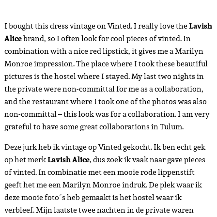
I bought this dress vintage on Vinted. I really love the
Lavish
Alice
brand, so I often look for cool pieces of vinted. In
combination with a nice red lipstick, it gives me a Marilyn
Monroe impression. The place where I took these beautiful
pictures is the hostel where I stayed. My last two nights in
the private were non-committal for me as a collaboration,
and the restaurant where I took one of the photos was also
non-committal – this look was for a collaboration. I am very
grateful to have some great collaborations in Tulum.
Deze jurk heb ik vintage op Vinted gekocht. Ik ben echt gek
op het merk
Lavish Alice
, dus zoek ik vaak naar gave pieces
of vinted. In combinatie met een mooie rode lippenstift
geeft het me een Marilyn Monroe indruk. De plek waar ik
deze mooie foto´s heb gemaakt is het hostel waar ik
verbleef. Mijn laatste twee nachten in de private waren