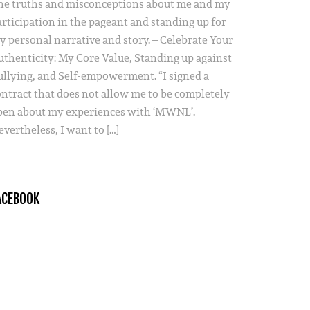
he truths and misconceptions about me and my
articipation in the pageant and standing up for
y personal narrative and story. – Celebrate Your
uthenticity: My Core Value, Standing up against
ullying, and Self-empowerment. “I signed a
ontract that does not allow me to be completely
pen about my experiences with ‘MWNL’.
vertheless, I want to […]
ACEBOOK