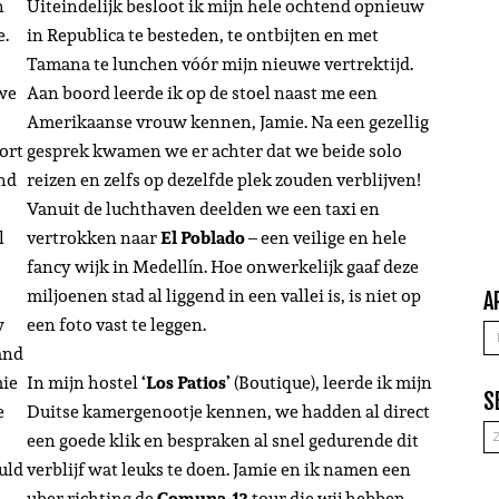
h
Uiteindelijk besloot ik mijn hele ochtend opnieuw
e.
in Republica te besteden, te ontbijten en met
Tamana te lunchen vóór mijn nieuwe vertrektijd.
 we
Aan boord leerde ik op de stoel naast me een
Amerikaanse vrouw kennen, Jamie. Na een gezellig
ort
gesprek kwamen we er achter dat we beide solo
and
reizen en zelfs op dezelfde plek zouden verblijven!
Vanuit de luchthaven deelden we een taxi en
l
vertrokken naar
El Poblado
– een veilige en hele
fancy wijk in Medellín. Hoe onwerkelijk gaaf deze
miljoenen stad al liggend in een vallei is, is niet op
A
w
een foto vast te leggen.
A
and
mie
In mijn hostel
‘Los Patios’
(Boutique), leerde ik mijn
S
e
Duitse kamergenootje kennen, we hadden al direct
een goede klik en bespraken al snel gedurende dit
ould
verblijf wat leuks te doen. Jamie en ik namen een
s
uber richting de
Comuna-13
tour die wij hebben