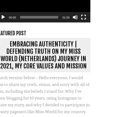
00:00
01:59
EATURED POST
EMBRACING AUTHENTICITY |
DEFENDING TRUTH ON MY MISS
WORLD (NETHERLANDS) JOURNEY IN
2021, MY CORE VALUES AND MISSION
utch version below – Hello everyone, I would
ke to share my truth, vision, and story with all of
u, including the beliefs I stand for. Why I’ve
een blogging for 10 years, using Instagram to
hare my story, and why I decided to participate in
eauty pageants like Miss World for my country.