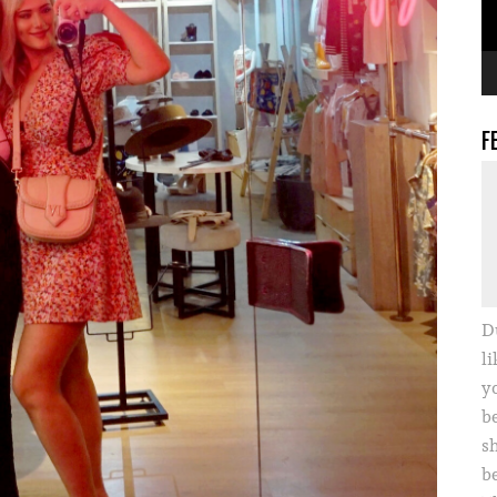
F
D
li
yo
b
s
b