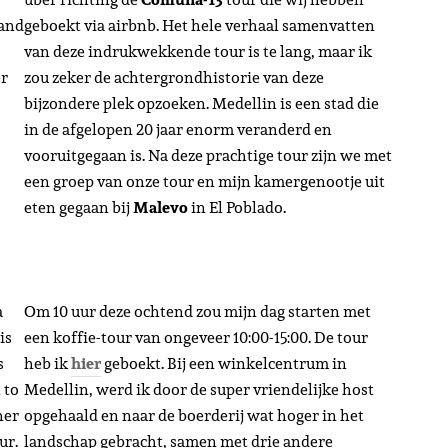
 and
geboekt via airbnb. Het hele verhaal samenvatten
van deze indrukwekkende tour is te lang, maar ik
er
zou zeker de achtergrondhistorie van deze
bijzondere plek opzoeken. Medellin is een stad die
in de afgelopen 20 jaar enorm veranderd en
vooruitgegaan is. Na deze prachtige tour zijn we met
een groep van onze tour en mijn kamergenootje uit
eten gegaan bij
Malevo
in El Poblado.
a
Om 10 uur deze ochtend zou mijn dag starten met
is
een koffie-tour van ongeveer 10:00-15:00. De tour
s
heb ik
hier
geboekt. Bij een winkelcentrum in
 to
Medellin, werd ik door de super vriendelijke host
her
opgehaald en naar de boerderij wat hoger in het
ur.
landschap gebracht, samen met drie andere