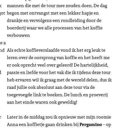
k
mannen die met de tour mee zouden doen. De dag
got
begon met ontvangst met een lekker hapje en
drankje en vervolgens een rondleiding door de
boerderij waar we alle processen van het koffie
verbouwen
e a
and
Als echte koffieverslaafde vond ik het erg leuk te
leren over de oorsprong van koffie en het heeft me
er ook oprecht veel over geleerd! De hartelijkheid,
d
passie en liefde voor het vak die ik tijdens deze tour
heb ervaren wil ik graag met de wereld delen, dus ik
raad jullie ook absoluut aan deze tour via de
toegevoegde link te boeken. De lunch en proeverij
aan het einde waren ook geweldig!
r
Later in de middag zou ik opnieuw met mijn roomie
Anna een koffietje gaan drinken bij
Pergamino
– op