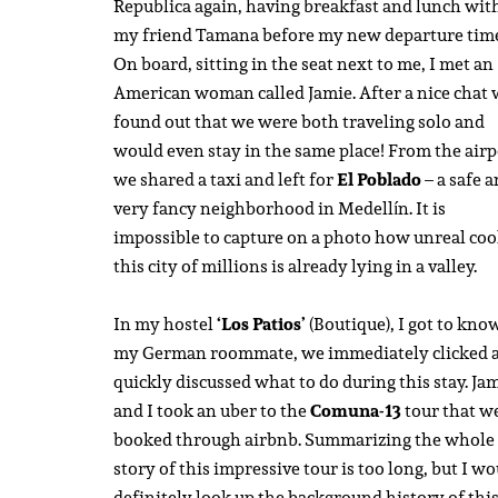
Republica again, having breakfast and lunch wit
my friend Tamana before my new departure tim
On board, sitting in the seat next to me, I met an
American woman called Jamie. After a nice chat
found out that we were both traveling solo and
would even stay in the same place! From the airp
we shared a taxi and left for
El Poblado
– a safe 
very fancy neighborhood in Medellín. It is
impossible to capture on a photo how unreal coo
this city of millions is already lying in a valley.
In my hostel
‘Los Patios’
(Boutique), I got to kno
my German roommate, we immediately clicked 
quickly discussed what to do during this stay. Ja
and I took an uber to the
Comuna-13
tour that w
booked through airbnb. Summarizing the whole
story of this impressive tour is too long, but I w
definitely look up the background history of thi