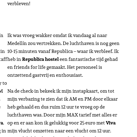
verbleven!
ín
Ik was vroeg wakker omdat ik vandaag al naar
Medellín zou vertrekken. De luchthaven is nog geen
 in
10-15 minuten vanaf Republica – waar ik verbleef. Ik
taff
heb in
Republica hostel
een fantastische tijd gehad
en friends for life gemaakt. Het personeel is
ontzettend gastvrij en enthousiast.
y to
PM
Na de check-in bekeek ik mijn instapkaart, om tot
2
mijn verbazing te zien dat ik AM en PM door elkaar
e
heb gehaald en dus ruim 12 uur te vroeg op de
luchthaven was. Door mijn MAX tarief met alles er
va
.
op en er aan kon ik gelukkig voor 25 euro met
Viva
 in
mijn vlucht omzetten naar een vlucht om 12 uur.