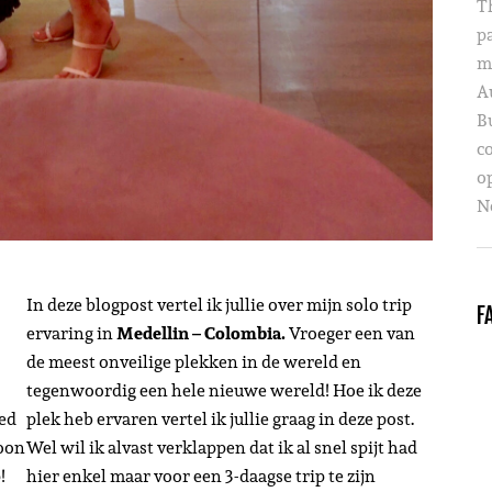
T
p
m
A
B
c
o
Ne
In deze blogpost vertel ik jullie over mijn solo trip
F
ervaring in
Medellin – Colombia.
Vroeger een van
de meest onveilige plekken in de wereld en
tegenwoordig een hele nieuwe wereld! Hoe ik deze
ced
plek heb ervaren vertel ik jullie graag in deze post.
soon
Wel wil ik alvast verklappen dat ik al snel spijt had
!
hier enkel maar voor een 3-daagse trip te zijn