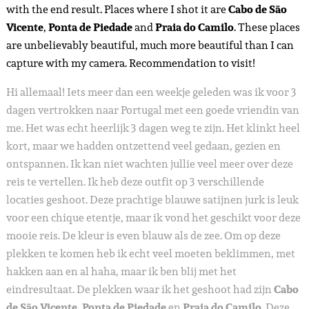
with the end result. Places where I shot it are
Cabo de São
Vicente
,
Ponta de Piedade
and
Praia do Camilo
. These places
are unbelievably beautiful, much more beautiful than I can
capture with my camera. Recommendation to visit!
Hi allemaal! Iets meer dan een weekje geleden was ik voor 3
dagen vertrokken naar Portugal met een goede vriendin van
me. Het was echt heerlijk 3 dagen weg te zijn. Het klinkt heel
kort, maar we hadden ontzettend veel gedaan, gezien en
ontspannen. Ik kan niet wachten jullie veel meer over deze
reis te vertellen. Ik heb deze outfit op 3 verschillende
locaties geshoot. Deze prachtige blauwe satijnen jurk is leuk
voor een chique etentje, maar ik vond het geschikt voor deze
mooie reis. De kleur is even blauw als de zee. Om op deze
plekken te komen heb ik echt veel moeten beklimmen, met
hakken aan en al haha, maar ik ben blij met het
eindresultaat. De plekken waar ik het geshoot had zijn
Cabo
de São Vicente
,
Ponta de Piedade
en
Praia do Camilo
. Deze