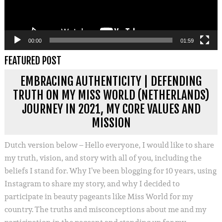
00:00
01:59
FEATURED POST
EMBRACING AUTHENTICITY | DEFENDING
TRUTH ON MY MISS WORLD (NETHERLANDS)
JOURNEY IN 2021, MY CORE VALUES AND
MISSION
Dutch version below – Hello everyone, I would like to share
my truth, vision, and story with all of you, including the
beliefs I stand for. Why I’ve been blogging for 10 years, using
Instagram to share my story, and why I decided to
participate in beauty pageants like Miss World for my
country. The truths and misconceptions about me and my