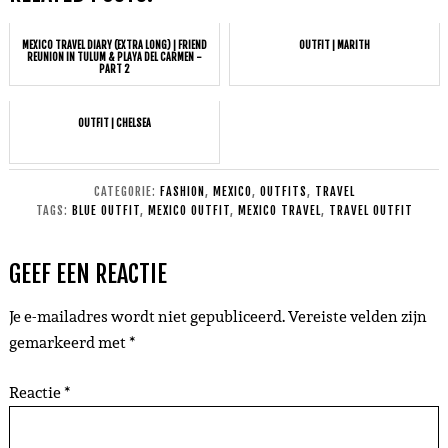
MEXICO TRAVEL DIARY (EXTRA LONG) | FRIEND
OUTFIT | MARITH
REUNION IN TULUM & PLAYA DEL CARMEN -
PART 2
OUTFIT | CHELSEA
CATEGORIE:
FASHION
,
MEXICO
,
OUTFITS
,
TRAVEL
TAGS:
BLUE OUTFIT
,
MEXICO OUTFIT
,
MEXICO TRAVEL
,
TRAVEL OUTFIT
GEEF EEN REACTIE
Je e-mailadres wordt niet gepubliceerd.
Vereiste velden zijn
gemarkeerd met
*
Reactie
*