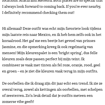
locations: Acacia and Meteora. Both places are so special that
I always look forward to coming back. If you’re ever nearby,
I definitely recommend checking them out!
Hi allemaal! Deze outfit was echt mijn favoriete look tijdens
mijn laatste reis naar Mexico, en ik heb hem zelfs ook in het
koraalrood. Het gaf me een beetje het gevoel van prinses
Jasmine, en die opmerking kreeg ik ook regelmatig van
mensen! Mijn kleurenpalet is een ‘bright spring’, dus felle
kleuren zoals deze passen perfect bij mijn teint. Ik
combineer ze vaak met tinten als fel roze, oranje, rood, geel
en groen – en je ziet die kleuren vaak terug in mijn outfits.
De oorbellen die ik draag zijn dit jaar echt een trend. Ik zie ze
overal terug, zowel als kettingen als oorbellen, met schelpen
of zeesterren. Zo’n leuk detail dat je outfits meteen een
zomerse vibe geeft!