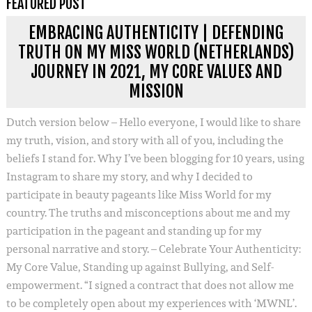
FEATURED POST
EMBRACING AUTHENTICITY | DEFENDING
TRUTH ON MY MISS WORLD (NETHERLANDS)
JOURNEY IN 2021, MY CORE VALUES AND
MISSION
Dutch version below – Hello everyone, I would like to share
my truth, vision, and story with all of you, including the
beliefs I stand for. Why I’ve been blogging for 10 years, using
Instagram to share my story, and why I decided to
participate in beauty pageants like Miss World for my
country. The truths and misconceptions about me and my
participation in the pageant and standing up for my
personal narrative and story. – Celebrate Your Authenticity:
My Core Value, Standing up against Bullying, and Self-
empowerment. “I signed a contract that does not allow me
to be completely open about my experiences with ‘MWNL’.