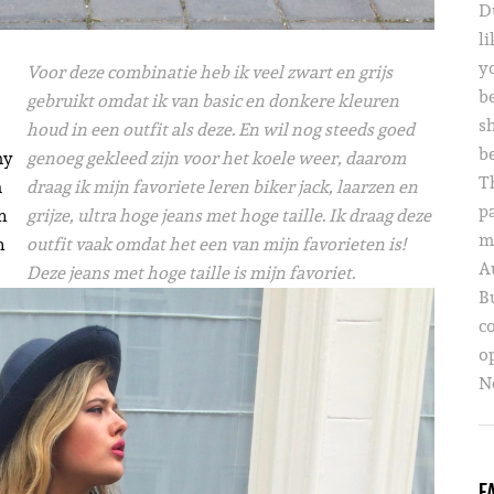
D
li
yo
Voor deze combinatie heb ik veel zwart en grijs
b
gebruikt omdat ik van basic en donkere kleuren
s
houd in een outfit als deze. En wil nog steeds goed
b
my
genoeg gekleed zijn voor het koele weer, daarom
T
a
draag ik mijn favoriete leren biker jack, laarzen en
p
en
grijze, ultra hoge jeans met hoge taille. Ik draag deze
m
h
outfit vaak omdat het een van mijn favorieten is!
A
Deze jeans met hoge taille is mijn favoriet.
B
c
o
Ne
F