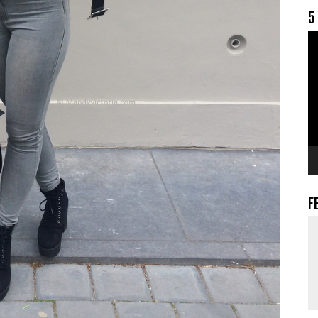
5
V
F