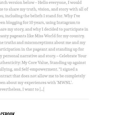
utch version below – Hello everyone, I would
ke to share my truth, vision, and story with all of
u, including the beliefs I stand for. Why I’ve
een blogging for 10 years, using Instagram to
hare my story, and why I decided to participate in
eauty pageants like Miss World for my country.
he truths and misconceptions about me and my
articipation in the pageant and standing up for
y personal narrative and story. – Celebrate Your
uthenticity: My Core Value, Standing up against
ullying, and Self-empowerment. “I signed a
ontract that does not allow me to be completely
pen about my experiences with ‘MWNL’.
vertheless, I want to […]
ACEBOOK