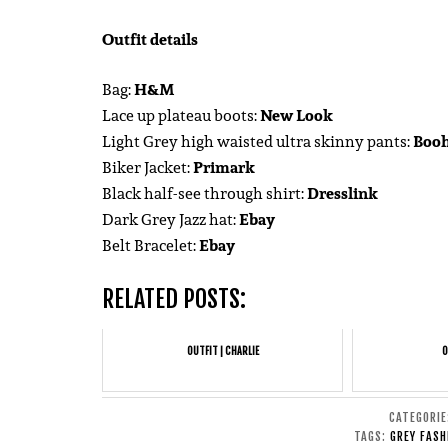
Outfit details
Bag:
H&M
Lace up plateau boots:
New Look
Light Grey high waisted ultra skinny pants:
Boo
Biker Jacket:
Primark
Black half-see through shirt:
Dresslink
Dark Grey Jazz hat:
Ebay
Belt Bracelet:
Ebay
RELATED POSTS:
OUTFIT | CHARLIE
O
CATEGORI
TAGS:
GREY FASH