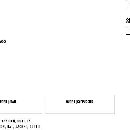
A
S
hoo
UTFIT | JEWEL
OUTFIT | CAPPUCCINO
E:
FASHION
,
OUTFITS
ION
,
HAT
,
JACKET
,
OUTFIT