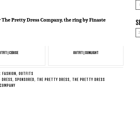
A
y The Pretty Dress Company, the ring by Finaste
S
TFIT | CERISE
OUTFIT | SUNLIGHT
E:
FASHION
,
OUTFITS
D DRESS
,
SPONSORED
,
THE PRETTY DRESS
,
THE PRETTY DRESS
COMPANY