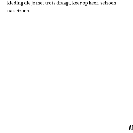
:
kleding die je met trots draagt, keer op keer, seizoen
na seizoen.
A