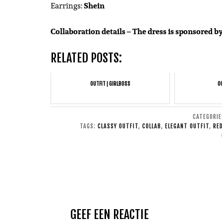
Earrings:
Shein
Collaboration details – The dress is sponsored b
RELATED POSTS:
OUTFIT | GIRLBOSS
OU
CATEGORI
TAGS:
CLASSY OUTFIT
,
COLLAB
,
ELEGANT OUTFIT
,
RE
GEEF EEN REACTIE