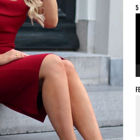
5
V
F