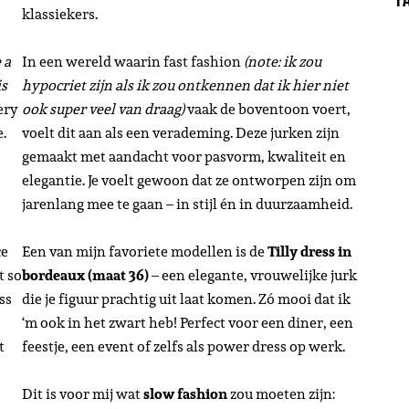
klassiekers.
 a
In een wereld waarin fast fashion
(note: ik zou
is
hypocriet zijn als ik zou ontkennen dat ik hier niet
ery
ook super veel van draag)
vaak de boventoon voert,
e.
voelt dit aan als een verademing. Deze jurken zijn
gemaakt met aandacht voor pasvorm, kwaliteit en
elegantie. Je voelt gewoon dat ze ontworpen zijn om
jarenlang mee te gaan – in stijl én in duurzaamheid.
ce
Een van mijn favoriete modellen is de
Tilly dress in
t so
bordeaux (maat 36)
– een elegante, vrouwelijke jurk
ss
die je figuur prachtig uit laat komen. Zó mooi dat ik
‘m ook in het zwart heb! Perfect voor een diner, een
t
feestje, een event of zelfs als power dress op werk.
Dit is voor mij wat
slow fashion
zou moeten zijn: