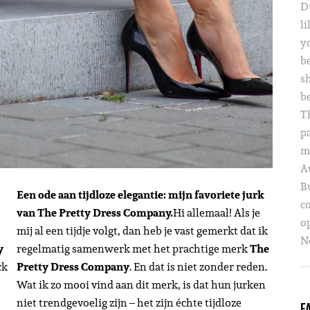
D
li
yo
b
s
b
T
p
m
A
B
Een ode aan tijdloze elegantie: mijn favoriete jurk
c
van The Pretty Dress Company.
Hi allemaal! Als je
o
mij al een tijdje volgt, dan heb je vast gemerkt dat ik
Ne
y
regelmatig samenwerk met het prachtige merk
The
ck
Pretty Dress Company
. En dat is niet zonder reden.
Wat ik zo mooi vind aan dit merk, is dat hun jurken
niet trendgevoelig zijn – het zijn échte tijdloze
F