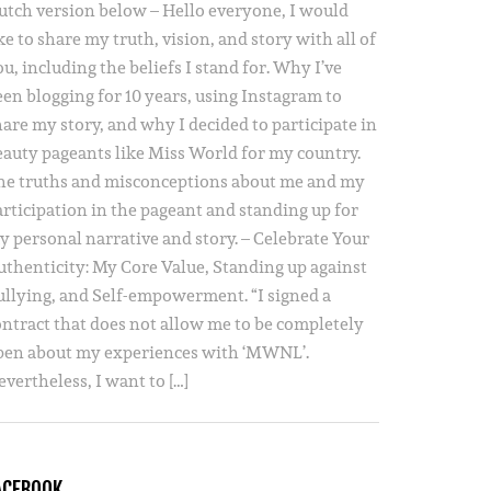
utch version below – Hello everyone, I would
ke to share my truth, vision, and story with all of
u, including the beliefs I stand for. Why I’ve
een blogging for 10 years, using Instagram to
hare my story, and why I decided to participate in
eauty pageants like Miss World for my country.
he truths and misconceptions about me and my
articipation in the pageant and standing up for
y personal narrative and story. – Celebrate Your
uthenticity: My Core Value, Standing up against
ullying, and Self-empowerment. “I signed a
ontract that does not allow me to be completely
pen about my experiences with ‘MWNL’.
vertheless, I want to […]
ACEBOOK