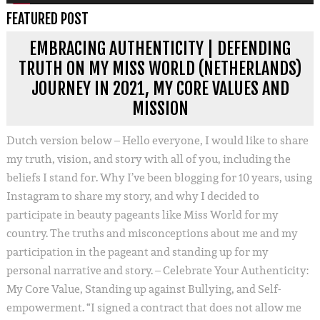
FEATURED POST
EMBRACING AUTHENTICITY | DEFENDING
TRUTH ON MY MISS WORLD (NETHERLANDS)
JOURNEY IN 2021, MY CORE VALUES AND
MISSION
Dutch version below – Hello everyone, I would like to share
my truth, vision, and story with all of you, including the
beliefs I stand for. Why I’ve been blogging for 10 years, using
Instagram to share my story, and why I decided to
participate in beauty pageants like Miss World for my
country. The truths and misconceptions about me and my
participation in the pageant and standing up for my
personal narrative and story. – Celebrate Your Authenticity:
My Core Value, Standing up against Bullying, and Self-
empowerment. “I signed a contract that does not allow me