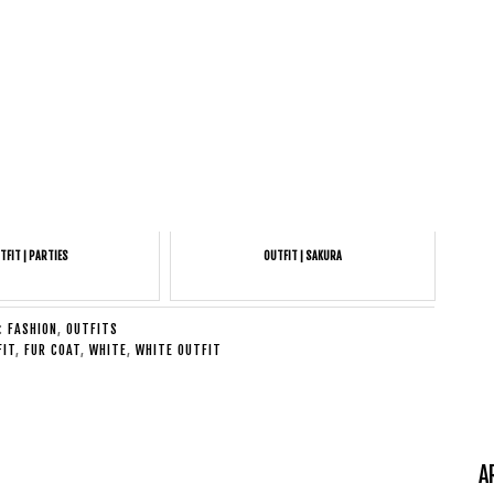
TFIT | PARTIES
OUTFIT | SAKURA
E:
FASHION
,
OUTFITS
FIT
,
FUR COAT
,
WHITE
,
WHITE OUTFIT
A