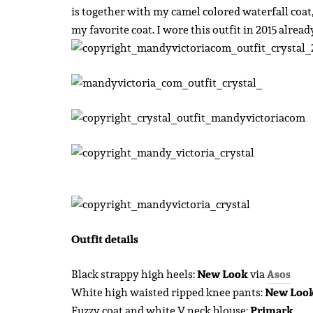
is together with my camel colored waterfall coat
my favorite coat. I wore this outfit in 2015 alread
Outfit details
Black strappy high heels:
New Look
via
Asos
White high waisted ripped knee pants:
New Loo
Fuzzy coat and white V neck blouse:
Primark