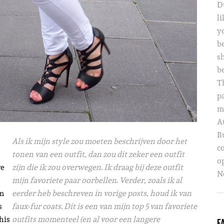
D
li
yo
b
s
b
T
p
m
A
B
Als ik mijn style zou moeten beschrijven door het
c
tonen van een outfit, dan zou dit zeker een outfit
o
ve
zijn die ik zou overwegen. Ik draag bij deze outfit
Ne
mijn favoriete paar oorbellen. Verder, zoals ik al
am
eerder heb beschreven in vorige posts, houd ik van
s
faux-fur coats. Dit is een van mijn top 5 van favoriete
his
outfits momenteel (en al voor een langere
F