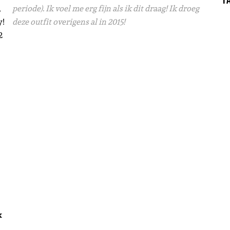
,
periode). Ik voel me erg fijn als ik dit draag! Ik droeg
y!
deze outfit overigens al in 2015!
k