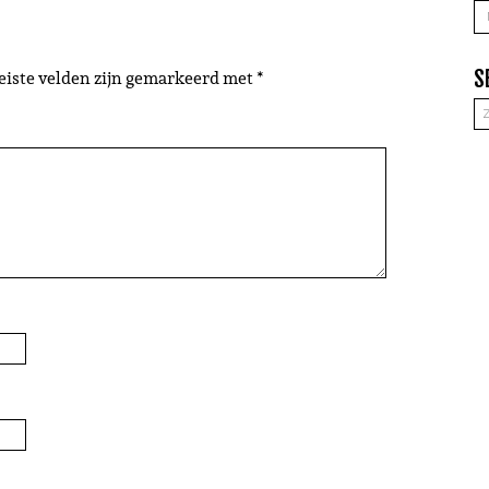
A
eiste velden zijn gemarkeerd met
*
S