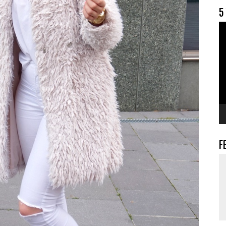
5
V
F