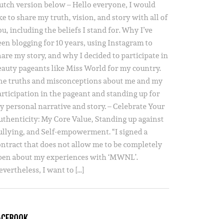
utch version below – Hello everyone, I would
ke to share my truth, vision, and story with all of
u, including the beliefs I stand for. Why I’ve
een blogging for 10 years, using Instagram to
hare my story, and why I decided to participate in
eauty pageants like Miss World for my country.
he truths and misconceptions about me and my
articipation in the pageant and standing up for
y personal narrative and story. – Celebrate Your
uthenticity: My Core Value, Standing up against
ullying, and Self-empowerment. “I signed a
ontract that does not allow me to be completely
pen about my experiences with ‘MWNL’.
vertheless, I want to […]
ACEBOOK