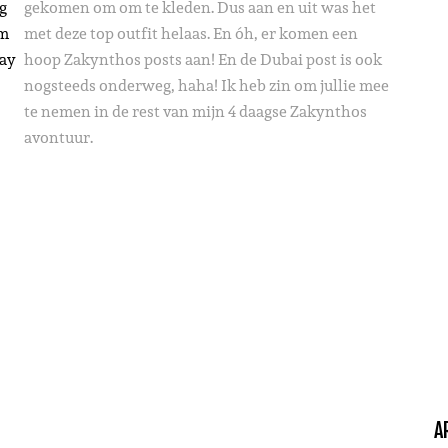
g
gekomen om om te kleden. Dus aan en uit was het
’m
met deze top outfit helaas. En óh, er komen een
day
hoop Zakynthos posts aan! En de Dubai post is ook
nogsteeds onderweg, haha! Ik heb zin om jullie mee
te nemen in de rest van mijn 4 daagse Zakynthos
avontuur.
A