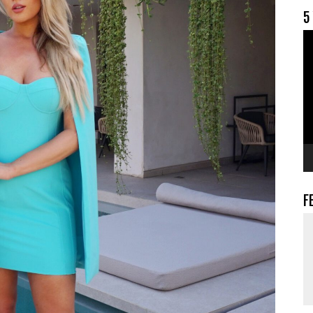
5
V
F