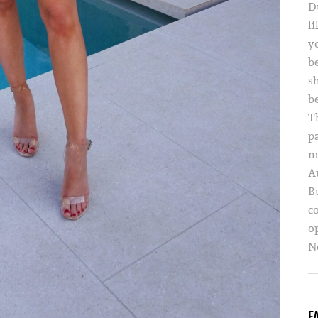
D
li
yo
b
s
b
T
p
m
A
B
c
o
Ne
F