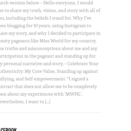
utch version below – Hello everyone, I would
ke to share my truth, vision, and story with all of
u, including the beliefs I stand for. Why I’ve
een blogging for 10 years, using Instagram to
hare my story, and why I decided to participate in
eauty pageants like Miss World for my country.
he truths and misconceptions about me and my
articipation in the pageant and standing up for
y personal narrative and story. – Celebrate Your
uthenticity: My Core Value, Standing up against
ullying, and Self-empowerment. “I signed a
ontract that does not allow me to be completely
pen about my experiences with ‘MWNL’.
vertheless, I want to […]
ACEBOOK