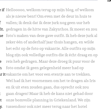
 if
Hellooooo, welkom terug op mijn blog, of welkom
als je nieuw bent! Om even met de deur in huis te
f
vallen; ik denk dat ik deze jurk nog geen uur heb
it.
gedragen in de hitte van Zakynthos. Ik moest en zou
ne
foto’s maken van deze gave outfit. Ik heb deze jurk al
zeker één of anderhalf jaar thuis hangen, en wilde
het echt op de foto op vakantie. Alle outfits op mijn
blog zijn ook volledige outfits die ik écht draag en op
e
reis heb gedragen. Maar deze droeg ik puur voor de
n
foto omdat ik geen gelegenheid meer had op
r it
vakantie om het voor een etentje aan te trekken.
Wel had ik het voornemen om het te dragen als Iris
e
en ik uit eten zouden gaan, dus oprecht ook zou
t
gaan dragen! Maar ik heb de kans niet gehad door
t
onze bomvolle planning in Griekenland. We zijn
y.
tussendoor ook niet meer terug naar het hotel