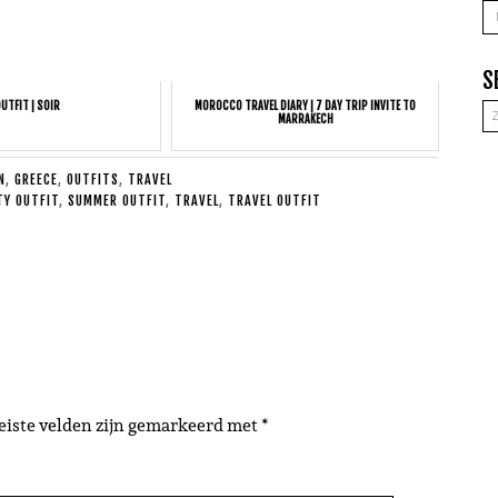
A
S
UTFIT | SOIR
MOROCCO TRAVEL DIARY | 7 DAY TRIP INVITE TO
MARRAKECH
N
,
GREECE
,
OUTFITS
,
TRAVEL
TY OUTFIT
,
SUMMER OUTFIT
,
TRAVEL
,
TRAVEL OUTFIT
eiste velden zijn gemarkeerd met
*