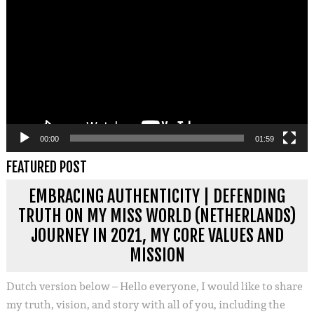
00:00
01:59
FEATURED POST
EMBRACING AUTHENTICITY | DEFENDING
TRUTH ON MY MISS WORLD (NETHERLANDS)
JOURNEY IN 2021, MY CORE VALUES AND
MISSION
Dutch version below – Hello everyone, I would like to share
my truth, vision, and story with all of you, including the