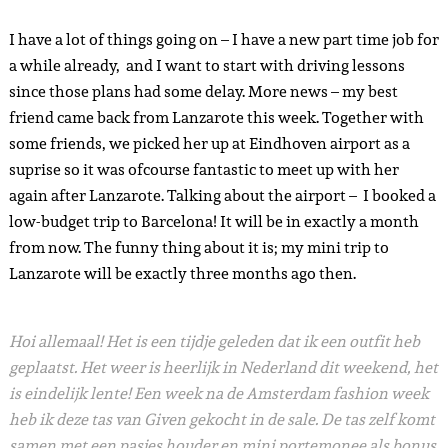
I have a lot of things going on – I have a new part time job for
a while already, and I want to start with driving lessons
since those plans had some delay. More news – my best
friend came back from Lanzarote this week. Together with
some friends, we picked her up at Eindhoven airport as a
suprise so it was ofcourse fantastic to meet up with her
again after Lanzarote. Talking about the airport – I booked a
low-budget trip to Barcelona! It will be in exactly a month
from now. The funny thing about it is; my mini trip to
Lanzarote will be exactly three months ago then.
Hoi allemaal! Het is een tijdje geleden dat ik een outfit heb
geplaatst. Het weer is heerlijk in Nederland dit weekend, het
is eindelijk lente! Een week na de Amsterdam fashion week
heb ik deze tas van Given gekocht in de sale. De tas zelf komt
samen met een pasjes houder en mini portemonee als bonus.