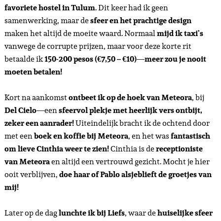
favoriete hostel in Tulum
. Dit keer had ik geen
samenwerking, maar de
sfeer en het prachtige design
maken het altijd de moeite waard. Normaal
mijd ik taxi’s
vanwege de corrupte prijzen, maar voor deze korte rit
betaalde ik
150-200 pesos (€7,50 – €10)
—
meer zou je nooit
moeten betalen!
Kort na aankomst
ontbeet ik op de hoek van Meteora
, bij
Del Cielo
—een
sfeervol plekje met heerlijk vers ontbijt,
zeker een aanrader!
Uiteindelijk bracht ik de ochtend door
met een
boek en koffie bij Meteora
, en het was
fantastisch
om lieve Cinthia weer te zien!
Cinthia is de
receptioniste
van Meteora
en altijd een vertrouwd gezicht. Mocht je hier
ooit verblijven,
doe haar of Pablo alsjeblieft de groetjes van
mij!
Later op de dag
lunchte ik bij Liefs
, waar de
huiselijke sfeer