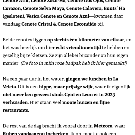
Cenote Atik, Cenote Zazil-Ha, Cenote Dos Ojos, Cenote
Corazon, Cenote Selva Maya, Cenote Calavera, Buuts’ Ha
(gesloten), Vesica Cenote en Cenote Azul
—kwamen daar
vandaag
Cenote Cristal & Cenote Escondido
bij.
Beide cenotes liggen
op slechts één kilometer van elkaar
, en
het was heerlijk om hier
echt vriendinnentijd
te hebben en
gezellig bij te kletsen. Ze zijn allebei bijzonder op hun eigen
manier!
(De foto in mijn roze badpak heb ik hier gemaakt!)
Na een paar uur in het water,
gingen we lunchen in La
Veleta
. Dit is een
hippe, maar prijzige wijk
, waar ik eigenlijk
niet meer ben geweest sinds Cyni en Leon er in 2023
verhuisden
. Hier staan veel
mooie huizen en fijne
restaurants
.
De rest van de dag bracht ik vooral door in
Meteora
, waar
Ruben vandaag zou inchecken
. Ik ontmoette ook een