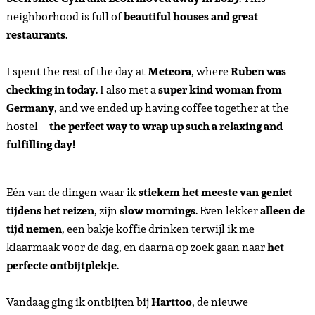
neighborhood is full of
beautiful houses and great
restaurants
.
I spent the rest of the day at
Meteora
, where
Ruben was
checking in today
. I also met a
super kind woman from
Germany
, and we ended up having coffee together at the
hostel—
the perfect way to wrap up such a relaxing and
fulfilling day!
Eén van de dingen waar ik
stiekem het meeste van geniet
tijdens het reizen
, zijn
slow mornings
. Even lekker
alleen de
tijd nemen
, een bakje koffie drinken terwijl ik me
klaarmaak voor de dag, en daarna op zoek gaan naar
het
perfecte ontbijtplekje
.
Vandaag ging ik ontbijten bij
Harttoo
, de nieuwe