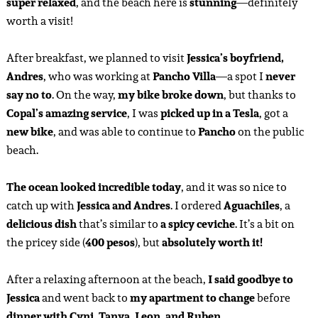
super relaxed
, and the beach here is
stunning
—definitely
worth a visit!
After breakfast, we planned to visit
Jessica’s boyfriend,
Andres
, who was working at
Pancho Villa
—a spot I
never
say no to
. On the way,
my bike broke down
, but thanks to
Copal’s amazing service
, I was
picked up in a Tesla
, got a
new bike
, and was able to continue to
Pancho
on the public
beach.
The ocean looked incredible today
, and it was so nice to
catch up with
Jessica and Andres
. I ordered
Aguachiles
, a
delicious dish
that’s similar to
a spicy ceviche
. It’s a bit on
the pricey side (
400 pesos
), but
absolutely worth it!
After a relaxing afternoon at the beach,
I said goodbye to
Jessica
and went back to
my apartment to change
before
dinner with Cyni, Tanya, Leon, and Ruben
.