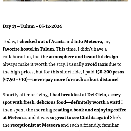
Day 13 – Tulum – 05-12-2024
Today, I
checked out of Acacia
and
into Meteora
, my
favorite hostel in Tulum
. This time, I didn’t have a
collaboration, but the
atmosphere and beautiful design
always make it worth the stay. I usually
avoid taxis
due to
the high prices, but for this short ride, I paid
150-200 pesos
(€7.50 – €10)
—
never pay more for such a short distance!
Shortly after arriving, I
had breakfast at Del Cielo
, a
cozy
spot with fresh, delicious food—definitely worth a visit!
I
then spent the morning
reading a book and enjoying coffee
at Meteora
, and it was
so great to see Cinthia again!
She’s
the
receptionist at Meteora
and such a friendly, familiar