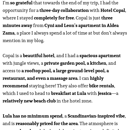
I’m
so grateful
that towards the end of my trip, I had the
opportunity for a
three-day collaboration
with
Hotel Copal
,
where I stayed
completely for free
. Copal is just
three
minutes away
from
Cyni and Leon’s apartment in Aldea
Zama
, a place I always spend a lot of time at but don’t always
mention in my blog.
Copal is a
beautiful hotel
, and I had a
spacious apartment
with jungle views, a
private garden pool, a kitchen
, and
access to
a rooftop pool, a large ground-level pool, a
restaurant, and even a massage area
. I can
highly
recommend
staying here! They also offer
bike rentals
,
which I used to head to
breakfast at Lula
with
Jessica
—a
relatively new beach club
in the hotel zone.
Lula has no minimum spend
, a
Scandinavian-inspired vibe
,
and is
reasonably priced for the area
. The atmosphere is