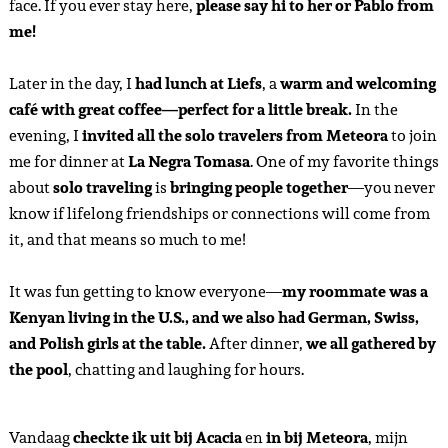
face. If you ever stay here,
please say hi to her or Pablo from
me!
Later in the day, I
had lunch at Liefs
, a
warm and welcoming
café with great coffee—perfect for a little break.
In the
evening, I
invited all the solo travelers from Meteora
to join
me for dinner at
La Negra Tomasa
. One of my favorite things
about
solo traveling
is
bringing people together
—you never
know if lifelong friendships or connections will come from
it, and that means so much to me!
It was fun getting to know everyone—
my roommate was a
Kenyan living in the U.S., and we also had German, Swiss,
and Polish girls at the table.
After dinner,
we all gathered by
the pool
, chatting and laughing for hours.
Vandaag
checkte ik uit bij Acacia
en
in bij Meteora
, mijn