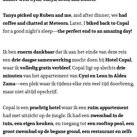
Tanya picked up Ruben and me
, and after dinner, we
had
coffee and chatted at Meteora
. Later, I
biked back to Copal
for a good night’s sleep—
the perfect end to an amazing day!
Ik ben
enorm dankbaar
dat ik aan het einde van deze reis
een
drie-daagse samenwerking
mocht doen bij
Hotel Copal
,
waar ik
volledig gratis verbleef
. Copal ligt op slechts
drie
minuten
van het appartement van
Cyni en Leon in Aldea
Zama
—een plek waar ik tijdens elke reis veel tijd doorbreng,
maar niet altijd opschrijf.
Copal is een
prachtig hotel
waar ik een
ruim appartement
had met uitzicht op de jungle. Ik had een
zwembad in de
tuin, een eigen keuken
, en toegang tot
een rooftop pool, een
groot zwembad op de begane grond, een restaurant en zelfs