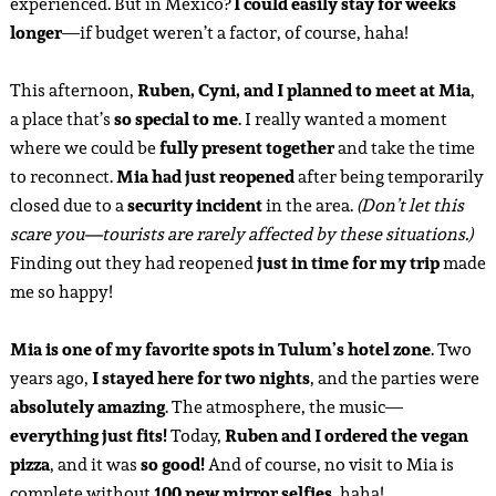
experienced. But in Mexico?
I could easily stay for weeks
longer
—if budget weren’t a factor, of course, haha!
This afternoon,
Ruben, Cyni, and I planned to meet at Mia
,
a place that’s
so special to me
. I really wanted a moment
where we could be
fully present together
and take the time
to reconnect.
Mia had just reopened
after being temporarily
closed due to a
security incident
in the area.
(Don’t let this
scare you—tourists are rarely affected by these situations.)
Finding out they had reopened
just in time for my trip
made
me so happy!
Mia is one of my favorite spots in Tulum’s hotel zone
. Two
years ago,
I stayed here for two nights
, and the parties were
absolutely amazing
. The atmosphere, the music—
everything just fits!
Today,
Ruben and I ordered the vegan
pizza
, and it was
so good!
And of course, no visit to Mia is
complete without
100 new mirror selfies
, haha!