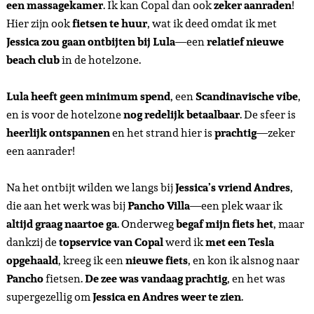
een massagekamer
. Ik kan Copal dan ook
zeker aanraden
!
Hier zijn ook
fietsen te huur
, wat ik deed omdat ik met
Jessica zou gaan ontbijten bij Lula
—een
relatief nieuwe
beach club
in de hotelzone.
Lula heeft geen minimum spend
, een
Scandinavische vibe
,
en is voor de hotelzone
nog redelijk betaalbaar
. De sfeer is
heerlijk ontspannen
en het strand hier is
prachtig
—zeker
een aanrader!
Na het ontbijt wilden we langs bij
Jessica’s vriend Andres
,
die aan het werk was bij
Pancho Villa
—een plek waar ik
altijd graag naartoe ga
. Onderweg
begaf mijn fiets het
, maar
dankzij de
topservice van Copal
werd ik
met een Tesla
opgehaald
, kreeg ik een
nieuwe fiets
, en kon ik alsnog naar
Pancho
fietsen.
De zee was vandaag prachtig
, en het was
supergezellig om
Jessica en Andres weer te zien
.