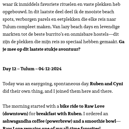
waar ik inmiddels favoriete rituelen en vaste plekken heb
opgebouwd. In dit laatste deel deel ik de mooiste beach
spots, verborgen parels en eetplekken die elke reis naar
Tulum compleet maken. Van lazy beach days en levendige
markten tot de beste burrito’s en onmisbare hostels—dit
zijn de plekken die mijn reis zo speciaal hebben gemaakt.
Ga
je mee op dit laatste stukje avontuur?
Day 12 – Tulum – 04-12-2024
Today was an easygoing, spontaneous day.
Ruben and Cyni
did their own thing, and I joined them here and there.
The morning started with a
bike ride to Raw Love
(downtown)
for
breakfast with Ruben
. I ordered an
ashwagandha coffee (powerbrew) and a smoothie bowl
—
Raw Love remains one of my all-time favorites!