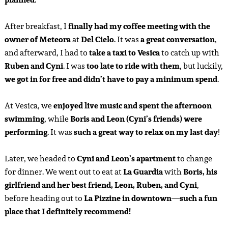
After breakfast, I
finally had my coffee meeting with the
owner of Meteora
at
Del Cielo
. It was
a great conversation
,
and afterward, I had to
take a taxi to Vesica
to catch up with
Ruben and Cyni
. I was
too late to ride with them
, but luckily,
we got in for free and didn’t have to pay a minimum spend
.
At Vesica, we
enjoyed live music and spent the afternoon
swimming
, while
Boris and Leon (Cyni’s friends) were
performing
. It was
such a great way to relax on my last day
!
Later, we headed to
Cyni and Leon’s apartment
to change
for dinner. We went out to eat at
La Guardia
with
Boris, his
girlfriend and her best friend, Leon, Ruben, and Cyni
,
before heading out to
La Pizzine in downtown
—
such a fun
place that I definitely recommend!