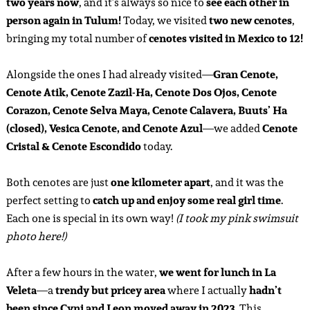
two years now
, and it’s always so nice to
see each other in
person again in Tulum!
Today, we visited
two new cenotes
,
bringing my total number of
cenotes visited in Mexico to 12!
Alongside the ones I had already visited—
Gran Cenote,
Cenote Atik, Cenote Zazil-Ha, Cenote Dos Ojos, Cenote
Corazon, Cenote Selva Maya, Cenote Calavera, Buuts’ Ha
(closed), Vesica Cenote, and Cenote Azul
—we added
Cenote
Cristal & Cenote Escondido
today.
Both cenotes are just
one kilometer apart
, and it was the
perfect setting to
catch up and enjoy some real girl time
.
Each one is special in its own way!
(I took my pink swimsuit
photo here!)
After a few hours in the water,
we went for lunch in La
Veleta
—a
trendy but pricey area
where I actually
hadn’t
been since Cyni and Leon moved away in 2023
. This