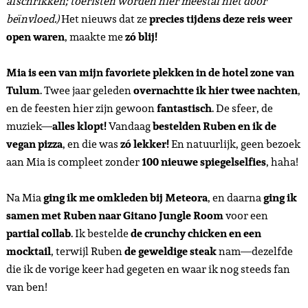
afschrikken; toeristen worden hier meestal niet door
beïnvloed.)
Het nieuws dat ze
precies tijdens deze reis weer
open waren
, maakte me
zó blij!
Mia is een van mijn favoriete plekken in de hotel zone van
Tulum
. Twee jaar geleden
overnachtte ik hier twee nachten
,
en de feesten hier zijn gewoon
fantastisch
. De sfeer, de
muziek—
alles klopt!
Vandaag
bestelden Ruben en ik de
vegan pizza
, en die was
zó lekker!
En natuurlijk, geen bezoek
aan Mia is compleet zonder
100 nieuwe spiegelselfies
, haha!
Na Mia
ging ik me omkleden bij Meteora
, en daarna
ging ik
samen met Ruben naar Gitano Jungle Room
voor een
partial collab
. Ik bestelde
de crunchy chicken en een
mocktail
, terwijl Ruben
de geweldige steak
nam—dezelfde
die ik de vorige keer had gegeten en waar ik nog steeds fan
van ben!