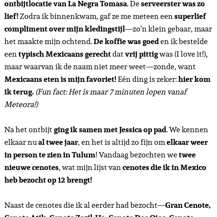
ontbijtlocatie van La Negra Tomasa
. De
serveerster was zo
lief!
Zodra ik binnenkwam, gaf ze me meteen een
superlief
compliment over mijn kledingstijl
—zo’n klein gebaar, maar
het maakte mijn ochtend.
De koffie was goed
en ik bestelde
een
typisch Mexicaans gerecht
dat
vrij pittig
was (I love it!),
maar waarvan ik de naam niet meer weet—zonde, want
Mexicaans eten is mijn favoriet!
Eén ding is zeker:
hier kom
ik terug.
(Fun fact: Het is maar 7 minuten lopen vanaf
Meteora!)
Na het ontbijt
ging ik samen met Jessica op pad
. We kennen
elkaar nu
al twee jaar
, en het is altijd zo fijn om
elkaar weer
in person te zien in Tulum
! Vandaag bezochten we
twee
nieuwe cenotes
, wat mijn lijst van
cenotes die ik in Mexico
heb bezocht op 12 brengt!
Naast de cenotes die ik al eerder had bezocht—
Gran Cenote,