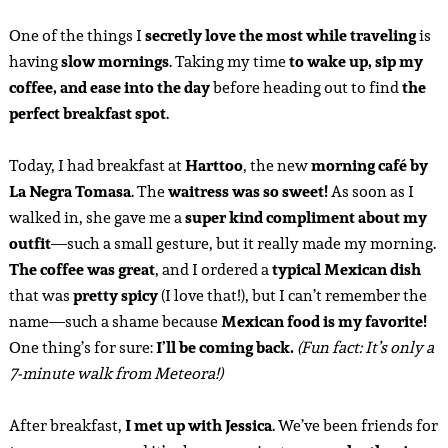
One of the things I
secretly love the most while traveling
is
having
slow mornings
. Taking my time
to wake up, sip my
coffee, and ease into the day
before heading out to find
the
perfect breakfast spot
.
Today, I had breakfast at
Harttoo
, the new
morning café by
La Negra Tomasa
. The
waitress was so sweet!
As soon as I
walked in, she gave me a
super kind compliment about my
outfit
—such a small gesture, but it really made my morning.
The coffee was great
, and I ordered a
typical Mexican dish
that was
pretty spicy
(I love that!), but I can’t remember the
name—such a shame because
Mexican food is my favorite!
One thing’s for sure:
I’ll be coming back.
(Fun fact: It’s only a
7-minute walk from Meteora!)
After breakfast,
I met up with Jessica
. We’ve been friends for