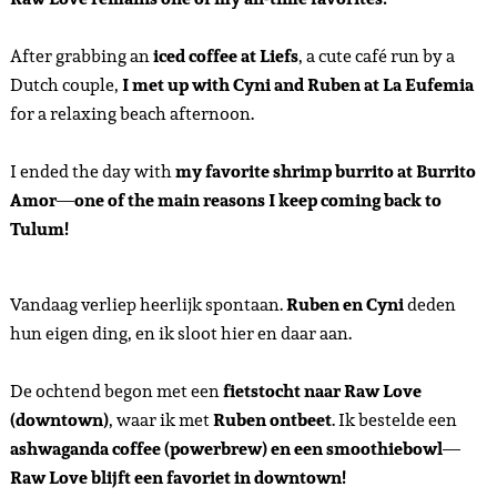
After grabbing an
iced coffee at Liefs
, a cute café run by a
Dutch couple,
I met up with Cyni and Ruben at La Eufemia
for a relaxing beach afternoon.
I ended the day with
my favorite shrimp burrito at Burrito
Amor
—
one of the main reasons I keep coming back to
Tulum!
Vandaag verliep heerlijk spontaan.
Ruben en Cyni
deden
hun eigen ding, en ik sloot hier en daar aan.
De ochtend begon met een
fietstocht naar Raw Love
(downtown)
, waar ik met
Ruben ontbeet
. Ik bestelde een
ashwaganda coffee (powerbrew) en een smoothiebowl
—
Raw Love blijft een favoriet in downtown!