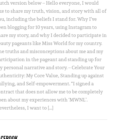
utch version below – Hello everyone, I would
ke to share my truth, vision, and story with all of
u, including the beliefs I stand for. Why I’ve
een blogging for 10 years, using Instagram to
hare my story, and why I decided to participate in
eauty pageants like Miss World for my country.
he truths and misconceptions about me and my
articipation in the pageant and standing up for
y personal narrative and story. – Celebrate Your
uthenticity: My Core Value, Standing up against
ullying, and Self-empowerment. “I signed a
ontract that does not allow me to be completely
pen about my experiences with ‘MWNL’.
vertheless, I want to […]
ACEBOOK