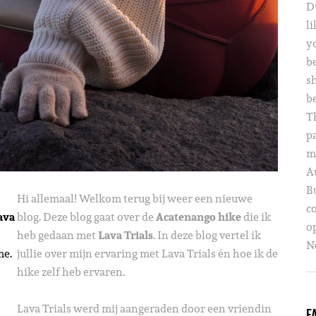
D
li
yo
b
s
b
T
p
m
A
B
s
Hi allemaal! Welkom terug bij weer een nieuwe
c
ava
blog. Deze blog gaat over de
Acatenango hike
die ik
o
heb gedaan met
Lava Trials
. In deze blog vertel ik
Ne
me.
jullie over mijn ervaring met Lava Trials én hoe ik de
hike zelf heb ervaren.
Lava Trials werd mij aangeraden door een vriendin
F