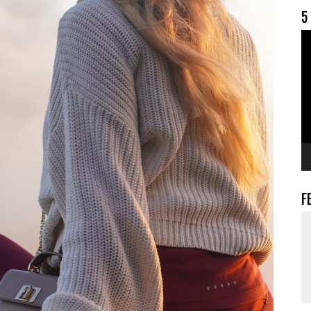
5
V
F