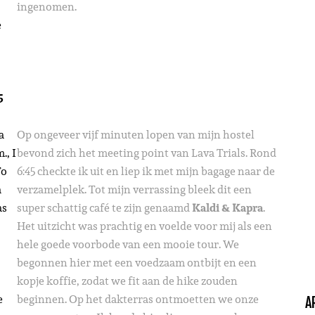
ingenomen.
e
5
a
Op ongeveer vijf minuten lopen van mijn hostel
., I
bevond zich het meeting point van Lava Trials. Rond
To
6:45 checkte ik uit en liep ik met mijn bagage naar de
a
verzamelplek. Tot mijn verrassing bleek dit een
as
super schattig café te zijn genaamd
Kaldi & Kapra
.
Het uitzicht was prachtig en voelde voor mij als een
hele goede voorbode van een mooie tour. We
begonnen hier met een voedzaam ontbijt en een
kopje koffie, zodat we fit aan de hike zouden
e
beginnen. Op het dakterras ontmoetten we onze
A