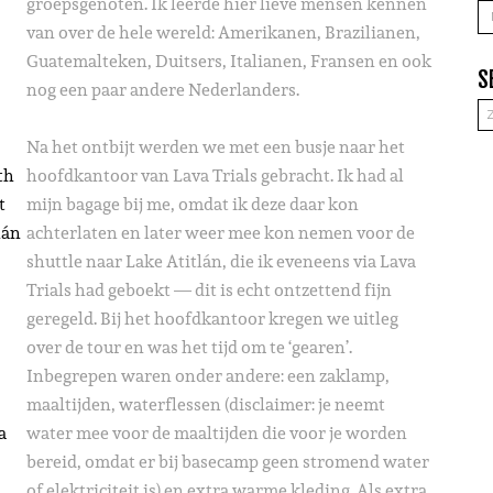
groepsgenoten. Ik leerde hier lieve mensen kennen
A
van over de hele wereld: Amerikanen, Brazilianen,
Guatemalteken, Duitsers, Italianen, Fransen en ook
S
nog een paar andere Nederlanders.
Na het ontbijt werden we met een busje naar het
th
hoofdkantoor van Lava Trials gebracht. Ik had al
t
mijn bagage bij me, omdat ik deze daar kon
lán
achterlaten en later weer mee kon nemen voor de
shuttle naar Lake Atitlán, die ik eveneens via Lava
Trials had geboekt — dit is echt ontzettend fijn
geregeld. Bij het hoofdkantoor kregen we uitleg
over de tour en was het tijd om te ‘gearen’.
Inbegrepen waren onder andere: een zaklamp,
maaltijden, waterflessen (disclaimer: je neemt
a
water mee voor de maaltijden die voor je worden
bereid, omdat er bij basecamp geen stromend water
of elektriciteit is) en extra warme kleding. Als extra