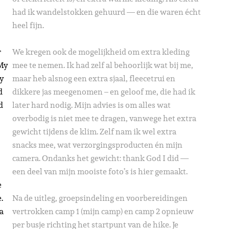
had ik wandelstokken gehuurd — en die waren écht
heel fijn.
r
We kregen ook de mogelijkheid om extra kleding
 My
mee te nemen. Ik had zelf al behoorlijk wat bij me,
ry
maar heb alsnog een extra sjaal, fleecetrui en
d
dikkere jas meegenomen – en geloof me, die had ik
d
later hard nodig. Mijn advies is om alles wat
overbodig is niet mee te dragen, vanwege het extra
gewicht tijdens de klim. Zelf nam ik wel extra
snacks mee, wat verzorgingsproducten én mijn
camera. Ondanks het gewicht: thank God I did —
een deel van mijn mooiste foto’s is hier gemaakt.
e
.
Na de uitleg, groepsindeling en voorbereidingen
 a
vertrokken camp 1 (mijn camp) en camp 2 opnieuw
per busje richting het startpunt van de hike. Je