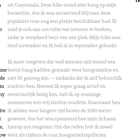
n
uit Guatemala. Deze hike stond zéér hoog op mijn
bucketlist, dus ik was ontzettend blij toen deze
populaire tour nog een plekje beschikbaar had. Ik
o
raad je ook aan om ruim van tevoren te boeken,
zodat je verzekerd bent van een plek. Mijn hike was
eind november en ik heb al in september geboekt.
Ik moet toegeven dat veel mensen mij vooraf een
e me
beetje bang hadden gemaakt voor hoogteziekte en
ude
niet fit genoeg zijn — ondanks dat ik zelf behoorlijk
’m
nuchter ben. Hoewel ik super graag actief en
 my
avontuurlijk bezig ben, heb ik op sommige
momenten een vrij slechte conditie. Daarnaast ben
ite
ik zelden voor langere tijd boven de 3500 meter
t
geweest, dus het was spannend hoe mijn lichaam
s,
hierop zou reageren. Om die reden heb ik zowel
how
vóór als tijdens de tour hoogteziektepilletjes