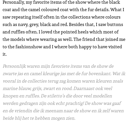
Personally, my favorite items of the show where the black
coat and the camel coloured coat with the fur details. What I
saw repeating itself often in the collections where colours
such as navy, grey, black and red. Besides that, I saw buttons
and ruffles often. I loved the pointed heels which most of
the models where wearing as well. The friend that joined me
to the fashionshow and I where both happy to have visited
it.
Persoonlijk waren mijn favoriete items van de show de
zwarte jas en camel kleurige jas met de fur bovenkant. Wat ik
vooral in de collecties terug zag komen waren kleuren zoals
marine blauw, grijs, zwart en rood. Daarnaast ook veel
knopen en ruffles. De stiletto’s die door veel modellen
werden gedragen zijn ook echt prachtig! De show was gaaf
en de vriendin die ik meenam naar de show en ik zelf waren
beide blij het te hebben mogen zien.