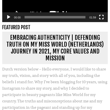
00:00
01:59
FEATURED POST
EMBRACING AUTHENTICITY | DEFENDING
TRUTH ON MY MISS WORLD (NETHERLANDS)
JOURNEY IN 2021, MY CORE VALUES AND
MISSION
Dutch version below – Hello everyone, I would like to share
my truth, vision, and story with all of you, including the
beliefs I stand for. Why I’ve been blogging for 10 years, using
Instagram to share my story, and why I decided to
participate in beauty pageants like Miss World for my
country. The truths and misconceptions about me and my
participation in the pageant and standing up for my