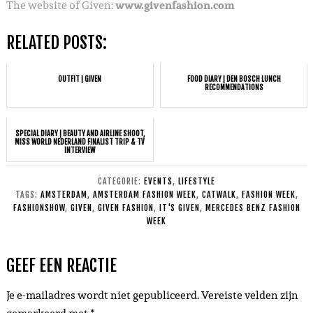
The website of Given:
www.givenfashion.com
RELATED POSTS:
OUTFIT | GIVEN
FOOD DIARY | DEN BOSCH LUNCH
RECOMMENDATIONS
SPECIAL DIARY | BEAUTY AND AIRLINE SHOOT,
MISS WORLD NEDERLAND FINALIST TRIP & TV
INTERVIEW
CATEGORIE:
EVENTS
,
LIFESTYLE
TAGS:
AMSTERDAM
,
AMSTERDAM FASHION WEEK
,
CATWALK
,
FASHION WEEK
,
FASHIONSHOW
,
GIVEN
,
GIVEN FASHION
,
IT'S GIVEN
,
MERCEDES BENZ FASHION
WEEK
GEEF EEN REACTIE
Je e-mailadres wordt niet gepubliceerd.
Vereiste velden zijn