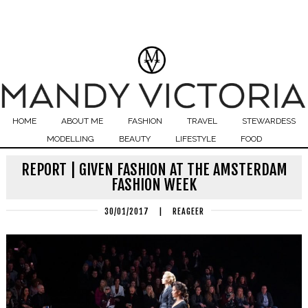
HOME
ABOUT ME
FASHION
TRAVEL
STEWARDESS
MODELLING
BEAUTY
LIFESTYLE
FOOD
REPORT | GIVEN FASHION AT THE AMSTERDAM
FASHION WEEK
30/01/2017
|
REAGEER