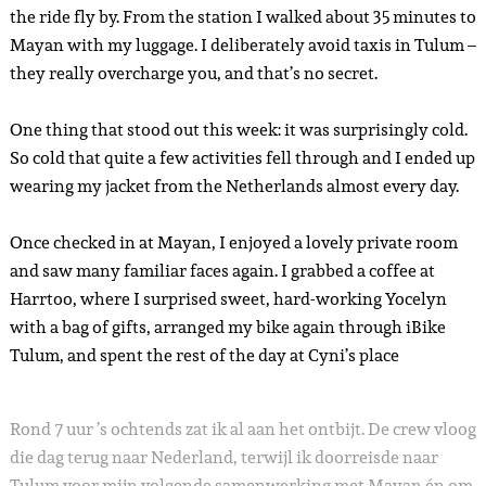
the ride fly by. From the station I walked about 35 minutes to
Mayan with my luggage. I deliberately avoid taxis in Tulum –
they really overcharge you, and that’s no secret.
One thing that stood out this week: it was surprisingly cold.
So cold that quite a few activities fell through and I ended up
wearing my jacket from the Netherlands almost every day.
Once checked in at Mayan, I enjoyed a lovely private room
and saw many familiar faces again. I grabbed a coffee at
Harrtoo, where I surprised sweet, hard-working Yocelyn
with a bag of gifts, arranged my bike again through iBike
Tulum, and spent the rest of the day at Cyni’s place
Rond 7 uur ’s ochtends zat ik al aan het ontbijt. De crew vloog
die dag terug naar Nederland, terwijl ik doorreisde naar
Tulum voor mijn volgende samenwerking met Mayan én om