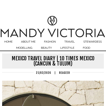
HOME
ABOUT ME
FASHION
TRAVEL
STEWARDESS
MODELLING
BEAUTY
LIFESTYLE
FOOD
MEXICO TRAVEL DIARY | 10 TIMES MEXICO
(CANCUN & TULUM)
21/02/2026
|
REAGEER