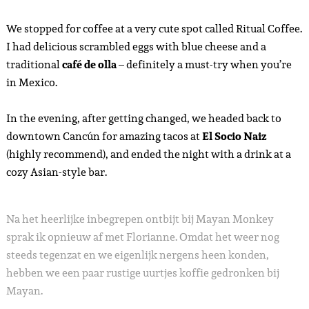
We stopped for coffee at a very cute spot called Ritual Coffee.
I had delicious scrambled eggs with blue cheese and a
traditional
café de olla
– definitely a must-try when you’re
in Mexico.
In the evening, after getting changed, we headed back to
downtown Cancún for amazing tacos at
El Socio Naiz
(highly recommend), and ended the night with a drink at a
cozy Asian-style bar.
Na het heerlijke inbegrepen ontbijt bij Mayan Monkey
sprak ik opnieuw af met Florianne. Omdat het weer nog
steeds tegenzat en we eigenlijk nergens heen konden,
hebben we een paar rustige uurtjes koffie gedronken bij
Mayan.