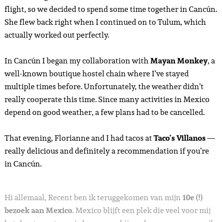
flight, so we decided to spend some time together in Cancún.
She flew back right when I continued on to Tulum, which
actually worked out perfectly.
In Cancún I began my collaboration with
Mayan Monkey
, a
well-known boutique hostel chain where I’ve stayed
multiple times before. Unfortunately, the weather didn’t
really cooperate this time. Since many activities in Mexico
depend on good weather, a few plans had to be cancelled.
That evening, Florianne and I had tacos at
Taco’s Villanos
—
really delicious and definitely a recommendation if you’re
in Cancún.
Hi allemaal, Recent ben ik teruggekomen van mijn
10e (!)
bezoek aan Mexico
. Mexico blijft een plek die veel voor mij