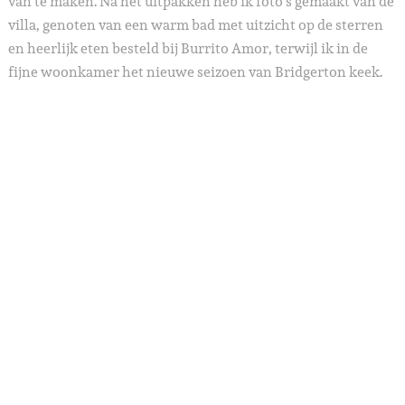
van te maken. Na het uitpakken heb ik foto’s gemaakt van de
villa, genoten van een warm bad met uitzicht op de sterren
en heerlijk eten besteld bij Burrito Amor, terwijl ik in de
fijne woonkamer het nieuwe seizoen van Bridgerton keek.
Day 6 – Tulum – 01-02-2026
iBike was so kind to have my bike delivered to my jungle