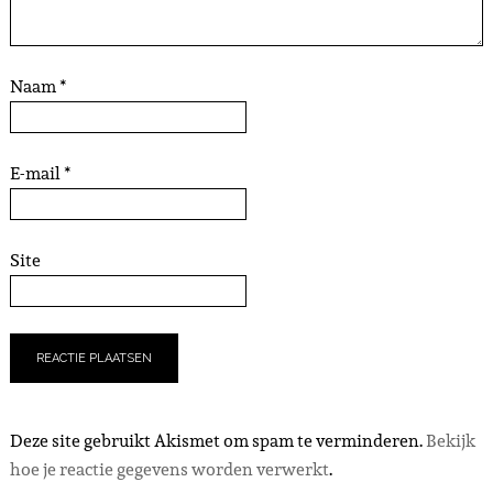
Naam
*
E-mail
*
Site
Deze site gebruikt Akismet om spam te verminderen.
Bekijk
hoe je reactie gegevens worden verwerkt
.