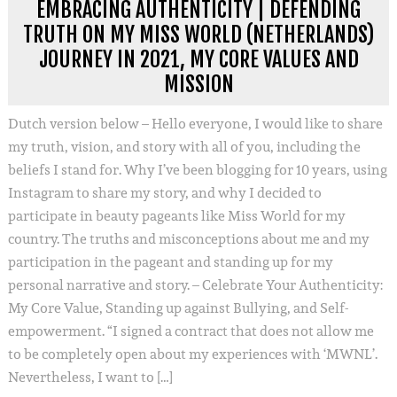
EMBRACING AUTHENTICITY | DEFENDING
TRUTH ON MY MISS WORLD (NETHERLANDS)
JOURNEY IN 2021, MY CORE VALUES AND
MISSION
Dutch version below – Hello everyone, I would like to share
my truth, vision, and story with all of you, including the
beliefs I stand for. Why I’ve been blogging for 10 years, using
Instagram to share my story, and why I decided to
participate in beauty pageants like Miss World for my
country. The truths and misconceptions about me and my
participation in the pageant and standing up for my
personal narrative and story. – Celebrate Your Authenticity:
My Core Value, Standing up against Bullying, and Self-
empowerment. “I signed a contract that does not allow me
to be completely open about my experiences with ‘MWNL’.
Nevertheless, I want to […]