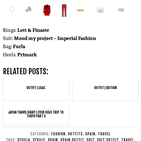
Rings:
Lott & Finaste
Suit:
Mood my project – Imperial Fashion
Bag:
Furla
Heels:
Primark
RELATED POSTS:
OUTFIT | LILAC
OUTFIT | EDITION
JAPAN TRAVEL DIARY | 2018 SOLO TRIP TO
TOKYO PART 3
CATEGORIE:
FASHION
,
OUTFITS
,
SPAIN
,
TRAVEL
TAGS:
SEVILLA
,
SEVILLE
,
SPAIN
,
SPAIN OUTFIT
,
SUIT
,
SUIT OUTFIT
,
TRAVEL
,