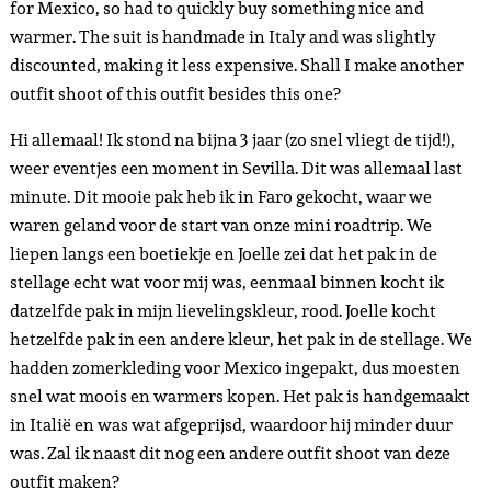
for Mexico, so had to quickly buy something nice and
warmer. The suit is handmade in Italy and was slightly
discounted, making it less expensive. Shall I make another
outfit shoot of this outfit besides this one?
Hi allemaal! Ik stond na bijna 3 jaar (zo snel vliegt de tijd!),
weer eventjes een moment in Sevilla. Dit was allemaal last
minute. Dit mooie pak heb ik in Faro gekocht, waar we
waren geland voor de start van onze mini roadtrip. We
liepen langs een boetiekje en Joelle zei dat het pak in de
stellage echt wat voor mij was, eenmaal binnen kocht ik
datzelfde pak in mijn lievelingskleur, rood. Joelle kocht
hetzelfde pak in een andere kleur, het pak in de stellage. We
hadden zomerkleding voor Mexico ingepakt, dus moesten
snel wat moois en warmers kopen. Het pak is handgemaakt
in Italië en was wat afgeprijsd, waardoor hij minder duur
was. Zal ik naast dit nog een andere outfit shoot van deze
outfit maken?