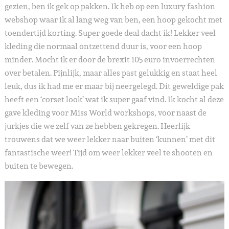
gezien, ben ik gek op pakken. Ik heb op een luxury fashion
webshop waar ik al lang weg van ben, een hoop gekocht met
toendertijd korting. Super goede deal dacht ik! Lekker veel
kleding die normaal ontzettend duur is, voor een hoop
minder. Mocht ik er door de brexit 105 euro invoerrechten
over betalen. Pijnlijk, maar alles past gelukkig en staat heel
leuk, dus ik had me er maar bij neergelegd. Dit geweldige pak
heeft een ‘corset look’ wat ik super gaaf vind. Ik kocht al deze
gave kleding voor Miss World workshops, voor naast de
jurkjes die we zelf van ze hebben gekregen. Heerlijk
trouwens dat we weer lekker naar buiten ‘kunnen’ met dit
fantastische weer! Tijd om weer lekker veel te shooten en
buiten te bewegen.