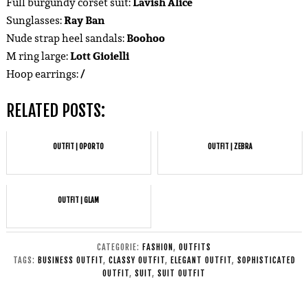
Full burgundy corset suit:
Lavish Alice
Sunglasses:
Ray Ban
Nude strap heel sandals:
Boohoo
M ring large:
Lott Gioielli
Hoop earrings:
/
RELATED POSTS:
OUTFIT | OPORTO
OUTFIT | ZEBRA
OUTFIT | GLAM
CATEGORIE:
FASHION
,
OUTFITS
TAGS:
BUSINESS OUTFIT
,
CLASSY OUTFIT
,
ELEGANT OUTFIT
,
SOPHISTICATED
OUTFIT
,
SUIT
,
SUIT OUTFIT