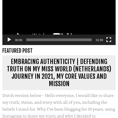
00:00
01:59
FEATURED POST
EMBRACING AUTHENTICITY | DEFENDING
TRUTH ON MY MISS WORLD (NETHERLANDS)
JOURNEY IN 2021, MY CORE VALUES AND
MISSION
Dutch version below – Hello everyone, I would like to share
my truth, vision, and story with all of you, including the
beliefs I stand for. Why I’ve been blogging for 10 years, using
Instagram to share my story, and why I decided to