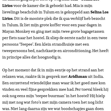
Lirios
voor de kamer die ik geboekt had. Mia is mijn
lievelings beachclub in Tulum en is gekoppeld aan
Selina Los
Lirios
. Dit is de mooiste plek die ik qua verblijf heb bezocht
in Tulum. Ik liet mijn grote koffer voor een paar dagen in
Mayan Monkey en ging met mijn twee grote bagagetassen
per fiets naar het hostel. Ik sliep de eerste nacht in een twee
persoons ‘Teepee’. Een klein strandhuisje met een
tweepersoons bed, nachtkastje en airconditioning. Het heeft
in principe alles dat hoognodig is.
Op het moment dat ik in mijn eentje op het strand aan het
relaxen was, raakte ik in gesprek met
Aridhman
uit India.
Een ontzettend vriendelijke man waar ik het goed mee kon
vinden en veel fijne gesprekken mee had. Per toeval bleek hij
ook nog eens mijn ‘teepee buurman’ in het hostel! Hij hielp
mij met nog wat foto’s met mijn camera toen het nog licht
was. Niet lang daarna zijn we wat boodschapjes gaan doen