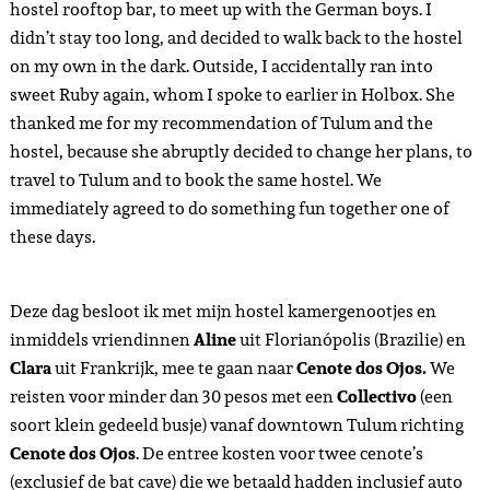
hostel rooftop bar, to meet up with the German boys. I
didn’t stay too long, and decided to walk back to the hostel
on my own in the dark. Outside, I accidentally ran into
sweet Ruby again, whom I spoke to earlier in Holbox. She
thanked me for my recommendation of Tulum and the
hostel, because she abruptly decided to change her plans, to
travel to Tulum and to book the same hostel. We
immediately agreed to do something fun together one of
these days.
Deze dag besloot ik met mijn hostel kamergenootjes en
inmiddels vriendinnen
Aline
uit Florianópolis (Brazilie) en
Clara
uit Frankrijk, mee te gaan naar
Cenote dos Ojos.
We
reisten voor minder dan 30 pesos met een
Collectivo
(een
soort klein gedeeld busje) vanaf downtown Tulum richting
Cenote dos Ojos
. De entree kosten voor twee cenote’s
(exclusief de bat cave) die we betaald hadden inclusief auto