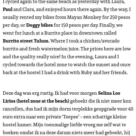
I cycled again to the same beach as yesterday with Laura,
Paul
and Clara, and enjoyed hours there again. By the way, I
usually rented my bikes from Mayan Monkey for 250 pesos
per day, or
Doggy bikes
for 150 pesos per day. Finally, we
went for lunch at a Burrito place in downtown called
Burrito street Tulum
. Where I took a chicken/avocado
burrito and fresh watermelon juice. The prices here are low
and the quality really nice! In the evening, Laura and I
cycled towards the hotel zone to watch the sunset and once
back at the hostel I had a drink with Ruby and her friends.
Deze dag was erg rustig. Ik had voor morgen
Selina Los
Lirios (hotel zone at the beach)
geboekt die ik niet meer kon
cancellen, dus had ik mijn dorm terplekke geupgrade voor 40
euro extra naar een private ‘Teepee’ – een schattige kleine
hostel kamer. Mijn toenmalige liefde vroeg me zelf wat te
boeken omdat ik na deze datum niets meer had geboekt, hij