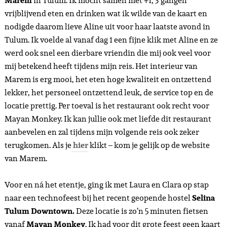
Marem
in Tulum. Ik mocht samen met +1, 3 gangen
vrijblijvend eten en drinken wat ik wilde van de kaart en
nodigde daarom lieve Aline uit voor haar laatste avond in
Tulum. Ik voelde al vanaf dag 1 een fijne klik met Aline en ze
werd ook snel een dierbare vriendin die mij ook veel voor
mij betekend heeft tijdens mijn reis. Het interieur van
Marem is erg mooi, het eten hoge kwaliteit en ontzettend
lekker, het personeel ontzettend leuk, de service top en de
locatie prettig. Per toeval is het restaurant ook recht voor
Mayan Monkey. Ik kan jullie ook met liefde dit restaurant
aanbevelen en zal tijdens mijn volgende reis ook zeker
terugkomen. Als je
hier
klikt – kom je gelijk op de website
van Marem.
Voor en ná het etentje, ging ik met Laura en Clara op stap
naar een technofeest bij het recent geopende hostel
Selina
Tulum Downtown.
Deze locatie is zo’n 5 minuten fietsen
vanaf
Mayan Monkey
. Ik had voor dit grote feest geen kaart