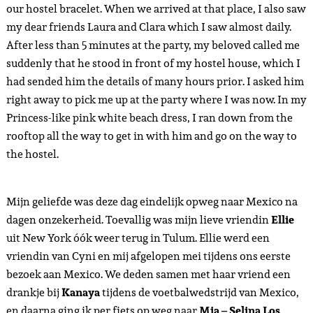
our hostel bracelet. When we arrived at that place, I also saw
my dear friends Laura and Clara which I saw almost daily.
After less than 5 minutes at the party, my beloved called me
suddenly that he stood in front of my hostel house, which I
had sended him the details of many hours prior. I asked him
right away to pick me up at the party where I was now. In my
Princess-like pink white beach dress, I ran down from the
rooftop all the way to get in with him and go on the way to
the hostel.
Mijn geliefde was deze dag eindelijk opweg naar Mexico na
dagen onzekerheid. Toevallig was mijn lieve vriendin
Ellie
uit New York óók weer terug in Tulum. Ellie werd een
vriendin van Cyni en mij afgelopen mei tijdens ons eerste
bezoek aan Mexico. We deden samen met haar vriend een
drankje bij
Kanaya
tijdens de voetbalwedstrijd van Mexico,
en daarna ging ik per fiets op weg naar
Mia –
Selina Los