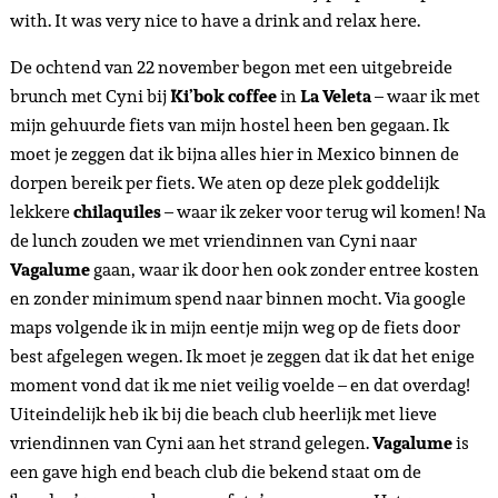
with. It was very nice to have a drink and relax here.
De ochtend van 22 november begon met een uitgebreide
brunch met Cyni bij
Ki’bok coffee
in
La Veleta
– waar ik met
mijn gehuurde fiets van mijn hostel heen ben gegaan. Ik
moet je zeggen dat ik bijna alles hier in Mexico binnen de
dorpen bereik per fiets. We aten op deze plek goddelijk
lekkere
chilaquiles
– waar ik zeker voor terug wil komen! Na
de lunch zouden we met vriendinnen van Cyni naar
Vagalume
gaan, waar ik door hen ook zonder entree kosten
en zonder minimum spend naar binnen mocht. Via google
maps volgende ik in mijn eentje mijn weg op de fiets door
best afgelegen wegen. Ik moet je zeggen dat ik dat het enige
moment vond dat ik me niet veilig voelde – en dat overdag!
Uiteindelijk heb ik bij die beach club heerlijk met lieve
vriendinnen van Cyni aan het strand gelegen.
Vagalume
is
een gave high end beach club die bekend staat om de