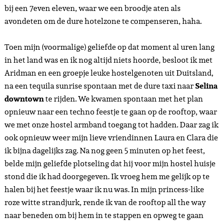
bij een 7even eleven, waar we een broodje aten als
avondeten om de dure hotelzone te compenseren, haha.
Toen mijn (voormalige) geliefde op dat moment al uren lang
in het land was en ik nog altijd niets hoorde, besloot ik met
Aridman en een groepje leuke hostelgenoten uit Duitsland,
na een tequila sunrise spontaan met de dure taxi naar
Selina
downtown
te rijden. We kwamen spontaan met het plan
opnieuw naar een techno feestje te gaan op de rooftop, waar
we met onze hostel armband toegang tot hadden. Daar zag ik
ook opnieuw weer mijn lieve vriendinnen Laura en Clara die
ik bijna dagelijks zag. Na nog geen 5 minuten op het feest,
belde mijn geliefde plotseling dat hij voor mijn hostel huisje
stond die ik had doorgegeven. Ik vroeg hem me gelijk op te
halen bij het feestje waar ik nu was. In mijn princess-like
roze witte strandjurk, rende ik van de rooftop all the way
naar beneden om bij hem in te stappen en opweg te gaan