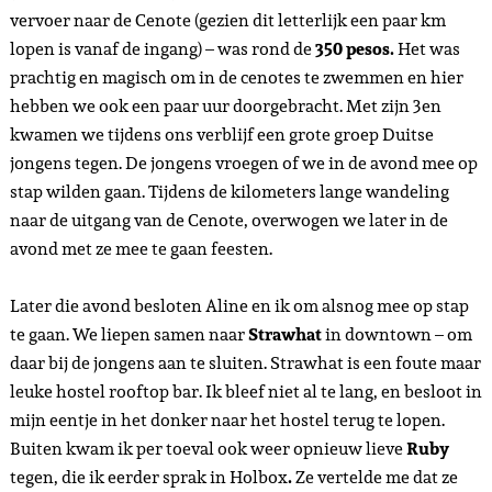
vervoer naar de Cenote (gezien dit letterlijk een paar km
lopen is vanaf de ingang) – was rond de
350 pesos.
Het was
prachtig en magisch om in de cenotes te zwemmen en hier
hebben we ook een paar uur doorgebracht. Met zijn 3en
kwamen we tijdens ons verblijf een grote groep Duitse
jongens tegen. De jongens vroegen of we in de avond mee op
stap wilden gaan. Tijdens de kilometers lange wandeling
naar de uitgang van de Cenote, overwogen we later in de
avond met ze mee te gaan feesten.
Later die avond besloten Aline en ik om alsnog mee op stap
te gaan. We liepen samen naar
Strawhat
in downtown – om
daar bij de jongens aan te sluiten. Strawhat is een foute maar
leuke hostel rooftop bar. Ik bleef niet al te lang, en besloot in
mijn eentje in het donker naar het hostel terug te lopen.
Buiten kwam ik per toeval ook weer opnieuw lieve
Ruby
tegen, die ik eerder sprak in Holbox
.
Ze vertelde me dat ze