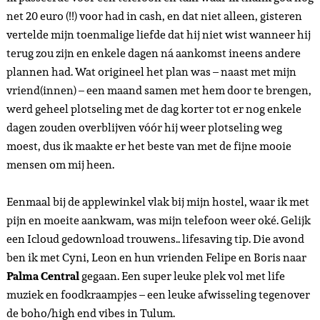
net 20 euro (!!) voor had in cash, en dat niet alleen, gisteren
vertelde mijn toenmalige liefde dat hij niet wist wanneer hij
terug zou zijn en enkele dagen ná aankomst ineens andere
plannen had. Wat origineel het plan was – naast met mijn
vriend(innen) – een maand samen met hem door te brengen,
werd geheel plotseling met de dag korter tot er nog enkele
dagen zouden overblijven vóór hij weer plotseling weg
moest, dus ik maakte er het beste van met de fijne mooie
mensen om mij heen.
Eenmaal bij de applewinkel vlak bij mijn hostel, waar ik met
pijn en moeite aankwam, was mijn telefoon weer oké. Gelijk
een Icloud gedownload trouwens.. lifesaving tip. Die avond
ben ik met Cyni, Leon en hun vrienden Felipe en Boris naar
Palma Central
gegaan. Een super leuke plek vol met life
muziek en foodkraampjes – een leuke afwisseling tegenover
de boho/high end vibes in Tulum.