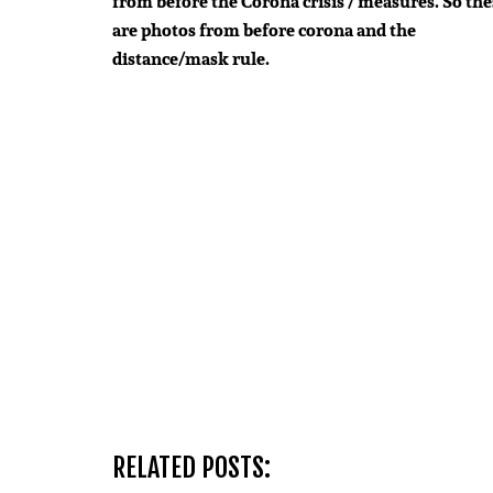
from
before the Corona crisis / measures. So the
are photos from before corona and the
distance/mask rule.
RELATED POSTS: