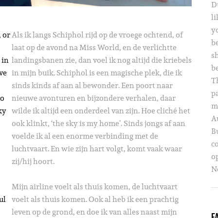
D
li
yo
 or
Als ik langs Schiphol rijd op de vroege ochtend, of
b
laat op de avond na Miss World, en de verlichtte
s
 in
landingsbanen zie, dan voel ik nog altijd die kriebels
b
ve
in mijn buik. Schiphol is een magische plek, die ik
T
sinds kinds af aan al bewonder. Een poort naar
p
to
nieuwe avonturen en bijzondere verhalen, daar
m
ky
wilde ik altijd een onderdeel van zijn. Hoe cliché het
A
ook klinkt, ‘the sky is my home’. Sinds jongs af aan
B
voelde ik al een enorme verbinding met de
c
luchtvaart. En wie zijn hart volgt, komt vaak waar
o
zij/hij hoort.
Ne
Mijn airline voelt als thuis komen, de luchtvaart
ul
voelt als thuis komen. Ook al heb ik een prachtig
leven op de grond, en doe ik van alles naast mijn
F