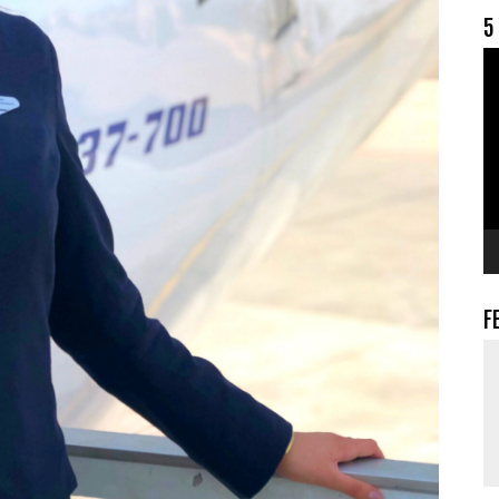
5
V
F