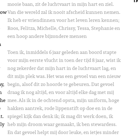
mooie baan, zit de luchtvaart in mijn hart en ziel.
know
Van die wereld zal ik nooit afscheid kunnen nemen.
Ik heb er vriendinnen voor het leven leren kennen;
e
Roos, Felitza, Michelle, Chrissy, Tessa, Stephanie en
een hoop andere bijzondere mensen
n
Toen ik, inmiddels 6 jaar geleden aan boord stapte
voor mijn eerste vlucht in toen der tijd 8 jaar, wist ik
w
nog zekerder dat mijn hart in de luchtvaart lag, en
dit mijn plek was. Het was een gevoel van een nieuw
ay,
begin, alsof dit zo hoorde te gebeuren. Dat gevoel
n
draag ik nog altijd, en voor altijd elke dag met mij
the
mee. Als ik in de ochtend opsta, mijn uniform, hoge
e
hakken aantrek, rode lippenstift op doe en in de
t.
spiegel kijk dan denk ik; ik mag dit werk doen, ik
tly
heb mijn droom waar gemaakt, ik ben stewardess.
En dat gevoel helpt mij door leuke, en ietjes minder