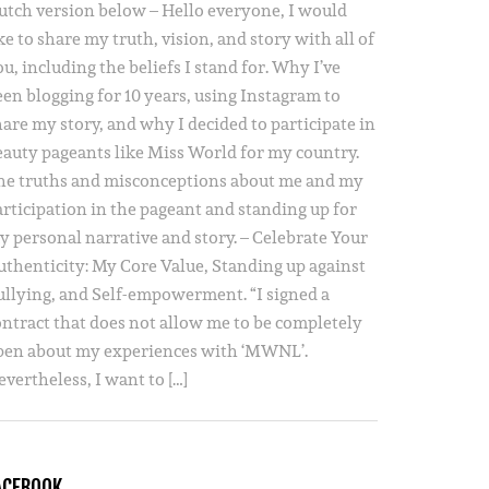
utch version below – Hello everyone, I would
ke to share my truth, vision, and story with all of
u, including the beliefs I stand for. Why I’ve
een blogging for 10 years, using Instagram to
hare my story, and why I decided to participate in
eauty pageants like Miss World for my country.
he truths and misconceptions about me and my
articipation in the pageant and standing up for
y personal narrative and story. – Celebrate Your
uthenticity: My Core Value, Standing up against
ullying, and Self-empowerment. “I signed a
ontract that does not allow me to be completely
pen about my experiences with ‘MWNL’.
vertheless, I want to […]
ACEBOOK