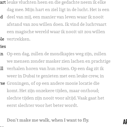
part
leuke vluchten heen en die gedachte neem ik elke
dag mee. Mijn hart en ziel ligt in de lucht. Het is een
ld
deel van mij, een manier van leven waar ik nooit
afstand van zou willen doen. Ik vind de luchtvaart
een magische wereld waar ik nooit uit zou willen
ple
vertrekken.
ies
in
Op een dag, zullen de mondkapjes weg zijn, zullen
we mensen zonder masker zien lachen en prachtige
ll
verhalen horen van hun reizen. Op een dag zit ik
weer in Dubai te genieten met een leuke crew, in
rse
Groningen, of op een andere mooie locatie die
komt. Het zijn onzekere tijden, maar onthoud;
slechte tijden zijn nooit voor altijd. Vaak gaat het
eerst slechter voor het beter wordt.
Don’t make me walk, when I want to fly.
A