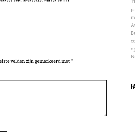
T
JURKJES.COM
,
SPONSORED
,
WINTER OUTFIT
p
m
A
B
c
o
Ne
eiste velden zijn gemarkeerd met
*
F