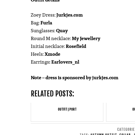
Zoey Dress:
Jurkjes.com
Bag:
Furla
Sunglasses:
Quay
Round M necklace:
My Jewellery
Initial necklace:
Rosefield
Heels:
Xmode
Earrings
: Earlovers_nl
Note – dress is sponsored by jurkjes.com
RELATED POSTS:
OUTFIT | PORT
O
CATEGORI