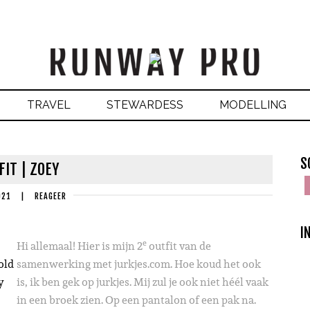
TRAVEL
STEWARDESS
MODELLING
S
FIT | ZOEY
021
|
REAGEER
I
e
Hi allemaal! Hier is mijn 2
outfit van de
old
samenwerking met jurkjes.com. Hoe koud het ook
y
is, ik ben gek op jurkjes. Mij zul je ook niet héél vaak
in een broek zien. Op een pantalon of een pak na.