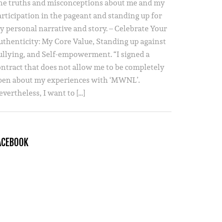
he truths and misconceptions about me and my
articipation in the pageant and standing up for
y personal narrative and story. – Celebrate Your
uthenticity: My Core Value, Standing up against
ullying, and Self-empowerment. “I signed a
ontract that does not allow me to be completely
pen about my experiences with ‘MWNL’.
vertheless, I want to […]
ACEBOOK