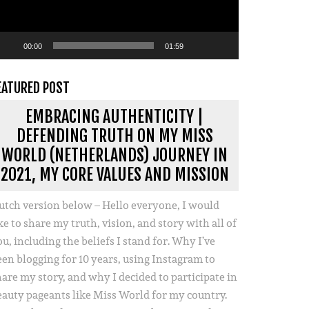
00:00
01:59
EATURED POST
EMBRACING AUTHENTICITY |
DEFENDING TRUTH ON MY MISS
WORLD (NETHERLANDS) JOURNEY IN
2021, MY CORE VALUES AND MISSION
utch version below – Hello everyone, I would
ke to share my truth, vision, and story with all of
u, including the beliefs I stand for. Why I’ve
een blogging for 10 years, using Instagram to
hare my story, and why I decided to participate in
eauty pageants like Miss World for my country.