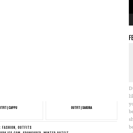
F
D
li
yo
UTFIT | CAPPU
OUTFIT | SAKURA
b
s
b
E:
FASHION
,
OUTFITS