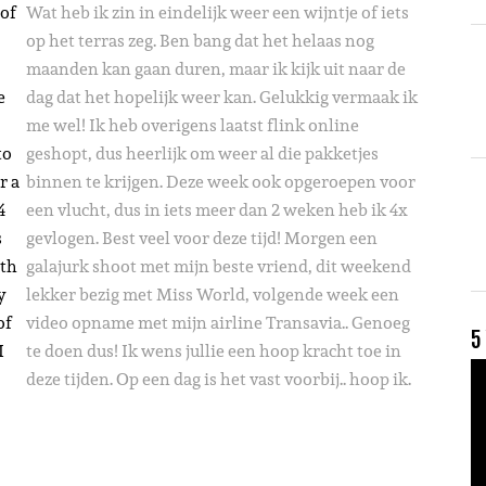
 of
Wat heb ik zin in eindelijk weer een wijntje of iets
op het terras zeg. Ben bang dat het helaas nog
maanden kan gaan duren, maar ik kijk uit naar de
e
dag dat het hopelijk weer kan. Gelukkig vermaak ik
me wel! Ik heb overigens laatst flink online
to
geshopt, dus heerlijk om weer al die pakketjes
r a
binnen te krijgen. Deze week ook opgeroepen voor
4
een vlucht, dus in iets meer dan 2 weken heb ik 4x
s
gevlogen. Best veel voor deze tijd! Morgen een
ith
galajurk shoot met mijn beste vriend, dit weekend
y
lekker bezig met Miss World, volgende week een
of
video opname met mijn airline Transavia.. Genoeg
5
I
te doen dus! Ik wens jullie een hoop kracht toe in
V
deze tijden. Op een dag is het vast voorbij.. hoop ik.