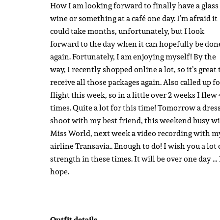
How I am looking forward to finally have a glass
wine or something at a café one day.
I’m afraid it
could take months, unfortunately, but I look
forward to the day when it can hopefully be don
again.
Fortunately, I am enjoying myself!
By the
way, I recently shopped online a lot, so it’s great 
receive all those packages again.
Also called up fo
flight this week, so in a little over 2 weeks I flew 
times.
Quite a lot for this time!
Tomorrow a dres
shoot with my best friend, this weekend busy w
Miss World, next week a video recording with m
airline Transavia.. Enough to do!
I wish you a lot 
strength in these times.
It will be over one day … 
hope.
Outfit details