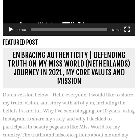
00:00
01:59
FEATURED POST
EMBRACING AUTHENTICITY | DEFENDING
TRUTH ON MY MISS WORLD (NETHERLANDS)
JOURNEY IN 2021, MY CORE VALUES AND
MISSION
Dutch version below – Hello everyone, I would like to share
my truth, vision, and story with all of you, including the
beliefs I stand for. Why I’ve been blogging for 10 years, using
Instagram to share my story, and why I decided to
participate in beauty pageants like Miss World for my
country. The truths and misconceptions about me and my