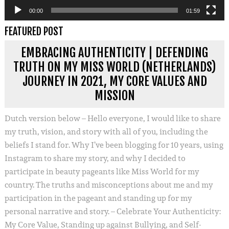
00:00
01:59
FEATURED POST
EMBRACING AUTHENTICITY | DEFENDING
TRUTH ON MY MISS WORLD (NETHERLANDS)
JOURNEY IN 2021, MY CORE VALUES AND
MISSION
Dutch version below – Hello everyone, I would like to share
my truth, vision, and story with all of you, including the
beliefs I stand for. Why I’ve been blogging for 10 years, using
Instagram to share my story, and why I decided to
participate in beauty pageants like Miss World for my
country. The truths and misconceptions about me and my
participation in the pageant and standing up for my
personal narrative and story. – Celebrate Your Authenticity:
My Core Value, Standing up against Bullying, and Self-