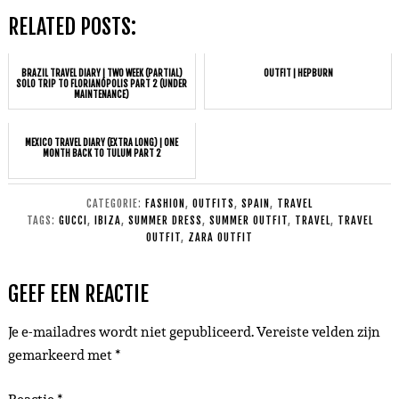
RELATED POSTS:
BRAZIL TRAVEL DIARY | TWO WEEK (PARTIAL)
OUTFIT | HEPBURN
SOLO TRIP TO FLORIANÓPOLIS PART 2 (UNDER
MAINTENANCE)
MEXICO TRAVEL DIARY (EXTRA LONG) | ONE
MONTH BACK TO TULUM PART 2
CATEGORIE:
FASHION
,
OUTFITS
,
SPAIN
,
TRAVEL
TAGS:
GUCCI
,
IBIZA
,
SUMMER DRESS
,
SUMMER OUTFIT
,
TRAVEL
,
TRAVEL
OUTFIT
,
ZARA OUTFIT
GEEF EEN REACTIE
Je e-mailadres wordt niet gepubliceerd.
Vereiste velden zijn
gemarkeerd met
*