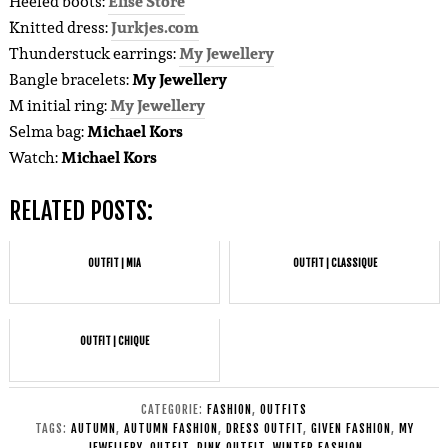
Heeled boots:
Elise Store
Knitted dress:
Jurkjes.com
Thunderstuck earrings:
My Jewellery
Bangle bracelets:
My Jewellery
M initial ring:
My Jewellery
Selma bag:
Michael Kors
Watch:
Michael Kors
RELATED POSTS:
OUTFIT | MIA
OUTFIT | CLASSIQUE
OUTFIT | CHIQUE
CATEGORIE:
FASHION
,
OUTFITS
TAGS:
AUTUMN
,
AUTUMN FASHION
,
DRESS OUTFIT
,
GIVEN FASHION
,
MY
JEWELLERY
,
OUTFIT
,
PINK OUTFIT
,
WINTER FASHION