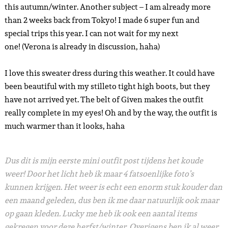
this autumn/winter.
Another subject –
I am already more
than 2 weeks back from Tokyo!
I made 6 super fun and
special trips this year. I can not wait for my next
one!
(Verona is already in discussion, haha)
I love this sweater dress during this weather.
It could have
been beautiful with my stilleto tight high boots, but they
have not arrived yet.
The belt of Given makes the outfit
really complete in my eyes!
Oh and by the way, the outfit is
much warmer than it looks, haha
Dus dit is mijn eerste mini outfit post tijdens het koude
weer! Door het licht heb ik maar 4 fatsoenlijke foto’s
kunnen krijgen. Het weer is echt een enorm stuk kouder dan
een maand geleden, dus ben ik me daar natuurlijk ook maar
op gaan kleden. Lucky me heb ik ook een aantal items
gekregen voor deze herfst/winter. Overigens ben ik al weer