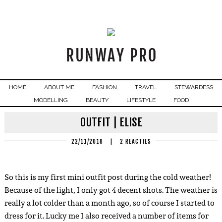
HOME
ABOUT ME
FASHION
TRAVEL
STEWARDESS
MODELLING
BEAUTY
LIFESTYLE
FOOD
OUTFIT | ELISE
22/11/2018
|
2 REACTIES
So this is my first mini outfit post during the cold weather!
Because of the light, I only got 4 decent shots.
The weather is
really a lot colder than a month ago, so of course I started to
dress for it.
Lucky me I also received a number of items for