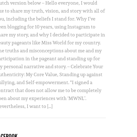
utch version below – Hello everyone, I would
ke to share my truth, vision, and story with all of
u, including the beliefs I stand for. Why I’ve
een blogging for 10 years, using Instagram to
hare my story, and why I decided to participate in
eauty pageants like Miss World for my country.
he truths and misconceptions about me and my
articipation in the pageant and standing up for
y personal narrative and story. – Celebrate Your
uthenticity: My Core Value, Standing up against
ullying, and Self-empowerment. “I signed a
ontract that does not allow me to be completely
pen about my experiences with ‘MWNL’.
vertheless, I want to […]
ACEBOOK