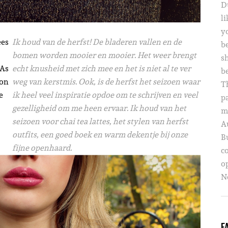
D
li
yo
ees
Ik houd van de herfst! De bladeren vallen en de
b
bomen worden mooier en mooier. Het weer brengt
s
 As
echt knusheid met zich mee en het is niet al te ver
b
ion
weg van kerstmis. Ook, is de herfst het seizoen waar
T
e
ik heel veel inspiratie opdoe om te schrijven en veel
p
gezelligheid om me heen ervaar. Ik houd van het
m
seizoen voor chai tea lattes, het stylen van herfst
A
outfits, een goed boek en warm dekentje bij onze
B
fijne openhaard.
c
o
Ne
F