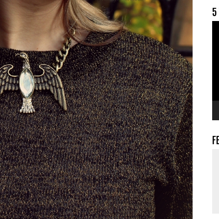
5
V
F