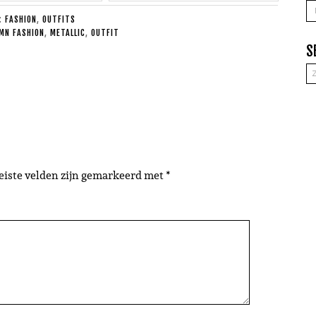
A
E:
FASHION
,
OUTFITS
MN FASHION
,
METALLIC
,
OUTFIT
S
eiste velden zijn gemarkeerd met
*