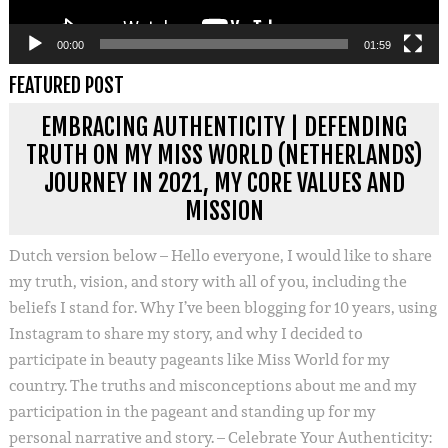
00:00
01:59
FEATURED POST
EMBRACING AUTHENTICITY | DEFENDING
TRUTH ON MY MISS WORLD (NETHERLANDS)
JOURNEY IN 2021, MY CORE VALUES AND
MISSION
Dutch version below – Hello everyone, I would like to share
my truth, vision, and story with all of you, including the
beliefs I stand for. Why I’ve been blogging for 10 years, using
Instagram to share my story, and why I decided to
participate in beauty pageants like Miss World for my
country. The truths and misconceptions about me and my
participation in the pageant and standing up for my
personal narrative and story. – Celebrate Your Authenticity: