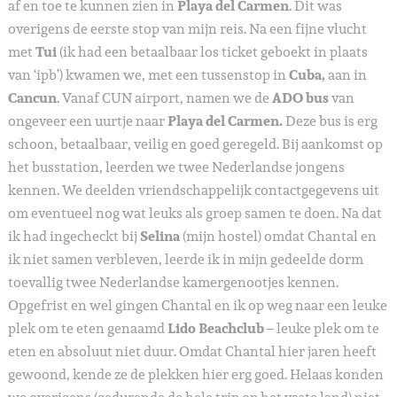
af en toe te kunnen zien in
Playa del Carmen
. Dit was
overigens de eerste stop van mijn reis. Na een fijne vlucht
met
Tui
(ik had een betaalbaar los ticket geboekt in plaats
van ‘ipb’) kwamen we, met een tussenstop in
Cuba,
aan in
Cancun
. Vanaf CUN airport, namen we de
ADO bus
van
ongeveer een uurtje naar
Playa del Carmen.
Deze bus is erg
schoon, betaalbaar, veilig en goed geregeld. Bij aankomst op
het busstation, leerden we twee Nederlandse jongens
kennen. We deelden vriendschappelijk contactgegevens uit
om eventueel nog wat leuks als groep samen te doen. Na dat
ik had ingecheckt bij
Selina
(mijn hostel) omdat Chantal en
ik niet samen verbleven, leerde ik in mijn gedeelde dorm
toevallig twee Nederlandse kamergenootjes kennen.
Opgefrist en wel gingen Chantal en ik op weg naar een leuke
plek om te eten genaamd
Lido Beachclub
– leuke plek om te
eten en absoluut niet duur. Omdat Chantal hier jaren heeft
gewoond, kende ze de plekken hier erg goed. Helaas konden