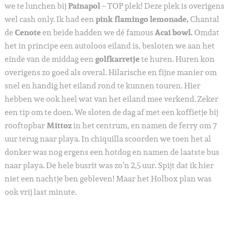
we te lunchen bij
Painapol
– TOP plek! Deze plek is overigens
wel cash only. Ik had een
pink flamingo lemonade,
Chantal
de
Cenote
en beide hadden we dé famous
Acai bowl.
Omdat
het in principe een autoloos eiland is, besloten we aan het
einde van de middag een
golfkarretje
te huren. Huren kon
overigens zo goed als overal. Hilarische en fijne manier om
snel en handig het eiland rond te kunnen touren. Hier
hebben we ook heel wat van het eiland mee verkend. Zeker
een tip om te doen. We sloten de dag af met een koffietje bij
rooftopbar
Mittoz
in het centrum, en namen de ferry om 7
uur terug naar playa. In chiquilla scoorden we toen het al
donker was nog ergens een hotdog en namen de laatste bus
naar playa. De hele busrit was zo’n 2,5 uur. Spijt dat ik hier
niet een nachtje ben gebleven! Maar het Holbox plan was
ook vrij last minute.