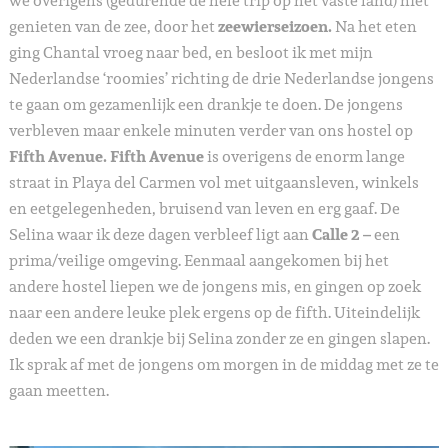
we overigens (gedurende de hele trip op het vaste land) niet
genieten van de zee, door het
zeewierseizoen.
Na het eten
ging Chantal vroeg naar bed, en besloot ik met mijn
Nederlandse ‘roomies’ richting de drie Nederlandse jongens
te gaan om gezamenlijk een drankje te doen. De jongens
verbleven maar enkele minuten verder van ons hostel op
Fifth Avenue. Fifth Avenue
is overigens de enorm lange
straat in Playa del Carmen vol met uitgaansleven, winkels
en eetgelegenheden, bruisend van leven en erg gaaf. De
Selina waar ik deze dagen verbleef ligt aan
Calle 2 –
een
prima/veilige omgeving. Eenmaal aangekomen bij het
andere hostel liepen we de jongens mis, en gingen op zoek
naar een andere leuke plek ergens op de fifth. Uiteindelijk
deden we een drankje bij Selina zonder ze en gingen slapen.
Ik sprak af met de jongens om morgen in de middag met ze te
gaan meetten.