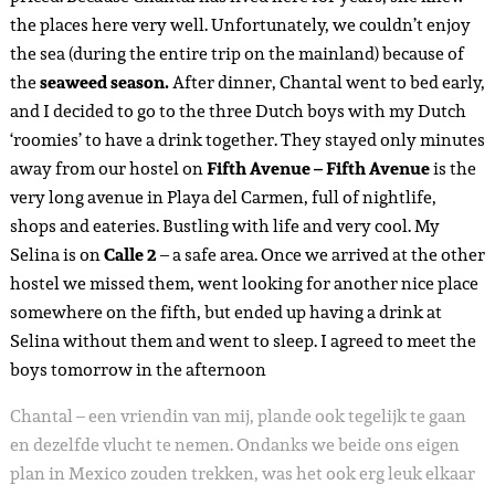
the places here very well. Unfortunately, we couldn’t enjoy
the sea (during the entire trip on the mainland) because of
the
seaweed season.
After dinner, Chantal went to bed early,
and I decided to go to the three Dutch boys with my Dutch
‘roomies’ to have a drink together. They stayed only minutes
away from our hostel on
Fifth Avenue – Fifth Avenue
is the
very long avenue in Playa del Carmen, full of nightlife,
shops and eateries. Bustling with life and very cool. My
Selina is on
Calle 2
– a safe area. Once we arrived at the other
hostel we missed them, went looking for another nice place
somewhere on the fifth, but ended up having a drink at
Selina without them and went to sleep. I agreed to meet the
boys tomorrow in the afternoon
Chantal – een vriendin van mij, plande ook tegelijk te gaan
en dezelfde vlucht te nemen. Ondanks we beide ons eigen
plan in Mexico zouden trekken, was het ook erg leuk elkaar