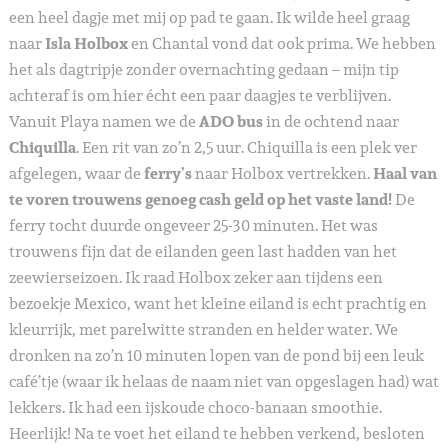
een heel dagje met mij op pad te gaan. Ik wilde heel graag
naar
Isla Holbox
en Chantal vond dat ook prima. We hebben
het als dagtripje zonder overnachting gedaan – mijn tip
achteraf is om hier écht een paar daagjes te verblijven.
Vanuit Playa namen we de
ADO bus
in de ochtend naar
Chiquilla
. Een rit van zo’n 2,5 uur. Chiquilla is een plek ver
afgelegen, waar de
ferry’s
naar Holbox vertrekken.
Haal van
te voren trouwens genoeg cash geld op het vaste land!
De
ferry tocht duurde ongeveer 25-30 minuten. Het was
trouwens fijn dat de eilanden geen last hadden van het
zeewierseizoen. Ik raad Holbox zeker aan tijdens een
bezoekje Mexico, want het kleine eiland is echt prachtig en
kleurrijk, met parelwitte stranden en helder water. We
dronken na zo’n 10 minuten lopen van de pond bij een leuk
café’tje (waar ik helaas de naam niet van opgeslagen had) wat
lekkers. Ik had een ijskoude choco-banaan smoothie.
Heerlijk! Na te voet het eiland te hebben verkend, besloten