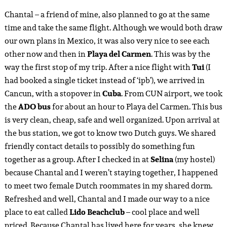
Chantal – a friend of mine, also planned to go at the same
time and take the same flight. Although we would both draw
our own plans in Mexico, it was also very nice to see each
other now and then in
Playa del Carmen
. This was by the
way the first stop of my trip. After a nice flight with
Tui
(I
had booked a single ticket instead of ‘ipb’), we arrived in
Cancun, with a stopover in
Cuba
. From CUN airport, we took
the
ADO bus
for about an hour to Playa del Carmen. This bus
is very clean, cheap, safe and well organized. Upon arrival at
the bus station, we got to know two Dutch guys. We shared
friendly contact details to possibly do something fun
together as a group. After I checked in at
Selina
(my hostel)
because Chantal and I weren’t staying together, I happened
to meet two female Dutch roommates in my shared dorm.
Refreshed and well, Chantal and I made our way to a nice
place to eat called
Lido Beachclub
– cool place and well
priced. Because Chantal has lived here for years, she knew