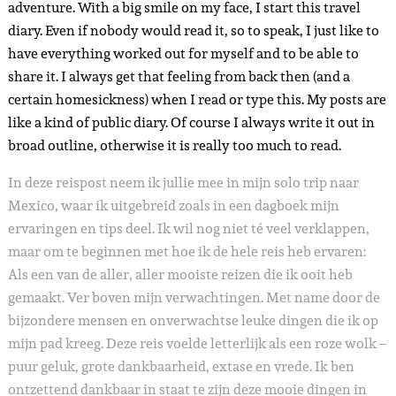
adventure. With a big smile on my face, I start this travel
diary. Even if nobody would read it, so to speak, I just like to
have everything worked out for myself and to be able to
share it. I always get that feeling from back then (and a
certain homesickness) when I read or type this. My posts are
like a kind of public diary. Of course I always write it out in
broad outline, otherwise it is really too much to read.
In deze reispost neem ik jullie mee in mijn solo trip naar
Mexico, waar ik uitgebreid zoals in een dagboek mijn
ervaringen en tips deel. Ik wil nog niet té veel verklappen,
maar om te beginnen met hoe ik de hele reis heb ervaren:
Als een van de aller, aller mooiste reizen die ik ooit heb
gemaakt. Ver boven mijn verwachtingen. Met name door de
bijzondere mensen en onverwachtse leuke dingen die ik op
mijn pad kreeg. Deze reis voelde letterlijk als een roze wolk –
puur geluk, grote dankbaarheid, extase en vrede. Ik ben
ontzettend dankbaar in staat te zijn deze mooie dingen in