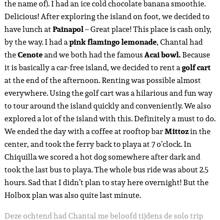
the name of). I had an ice cold chocolate banana smoothie.
Delicious! After exploring the island on foot, we decided to
have lunch at
Painapol
– Great place! This place is cash only,
by the way. I had a
pink flamingo lemonade
, Chantal had
the
Cenote
and we both had the famous
Acai bowl.
Because
it is basically a car-free island, we decided to rent a
golf cart
at the end of the afternoon. Renting was possible almost
everywhere. Using the golf cart was a hilarious and fun way
to tour around the island quickly and conveniently. We also
explored a lot of the island with this. Definitely a must to do.
We ended the day with a coffee at rooftop bar
Mittoz
in the
center, and took the ferry back to playa at 7 o’clock. In
Chiquilla we scored a hot dog somewhere after dark and
took the last bus to playa. The whole bus ride was about 2.5
hours. Sad that I didn’t plan to stay here overnight! But the
Holbox plan was also quite last minute.
Deze ochtend had Chantal me beloofd tijdens de solo trip