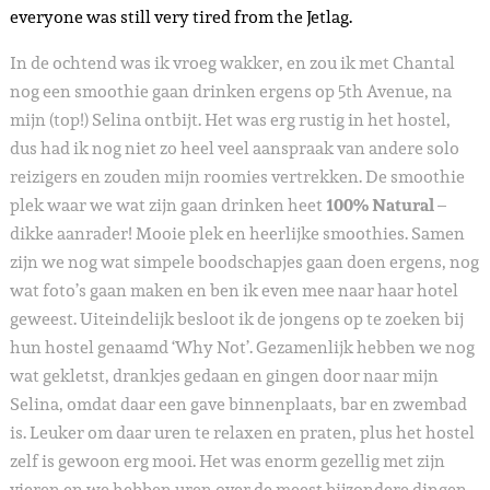
everyone was still very tired from the Jetlag.
In de ochtend was ik vroeg wakker, en zou ik met Chantal
nog een smoothie gaan drinken ergens op 5th Avenue, na
mijn (top!) Selina ontbijt. Het was erg rustig in het hostel,
dus had ik nog niet zo heel veel aanspraak van andere solo
reizigers en zouden mijn roomies vertrekken. De smoothie
plek waar we wat zijn gaan drinken heet
100% Natural
–
dikke aanrader! Mooie plek en heerlijke smoothies. Samen
zijn we nog wat simpele boodschapjes gaan doen ergens, nog
wat foto’s gaan maken en ben ik even mee naar haar hotel
geweest. Uiteindelijk besloot ik de jongens op te zoeken bij
hun hostel genaamd ‘Why Not’. Gezamenlijk hebben we nog
wat gekletst, drankjes gedaan en gingen door naar mijn
Selina, omdat daar een gave binnenplaats, bar en zwembad
is. Leuker om daar uren te relaxen en praten, plus het hostel
zelf is gewoon erg mooi. Het was enorm gezellig met zijn
vieren en we hebben uren over de meest bijzondere dingen