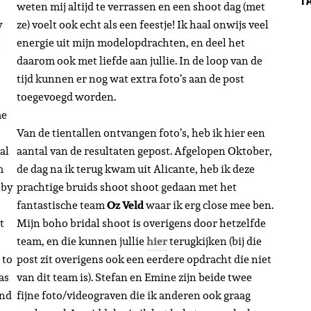
weten mij altijd te verrassen en een shoot dag (met
y
ze) voelt ook echt als een feestje! Ik haal onwijs veel
I
energie uit mijn modelopdrachten, en deel het
daarom ook met liefde aan jullie. In de loop van de
tijd kunnen er nog wat extra foto’s aan de post
toegevoegd worden.
me
Van de tientallen ontvangen foto’s, heb ik hier een
al
aantal van de resultaten gepost. Afgelopen Oktober,
m
de dag na ik terug kwam uit Alicante, heb ik deze
 by
prachtige bruids shoot shoot gedaan met het
fantastische team
Oz Veld
waar ik erg close mee ben.
t
Mijn boho bridal shoot is overigens door hetzelfde
team, en die kunnen jullie
hier
terugkijken (bij die
 to
post zit overigens ook een eerdere opdracht die niet
as
van dit team is). Stefan en Emine zijn beide twee
ond
fijne foto/videograven die ik anderen ook graag