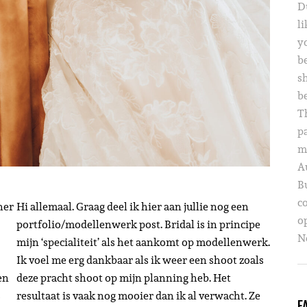
D
li
yo
b
s
b
T
p
m
A
B
c
her
Hi allemaal. Graag deel ik hier aan jullie nog een
o
portfolio/modellenwerk post. Bridal is in principe
Ne
mijn ‘specialiteit’ als het aankomt op modellenwerk.
Ik voel me erg dankbaar als ik weer een shoot zoals
en
deze pracht shoot op mijn planning heb. Het
s
resultaat is vaak nog mooier dan ik al verwacht. Ze
F