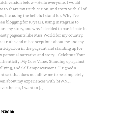
utch version below – Hello everyone, I would
ke to share my truth, vision, and story with all of
u, including the beliefs I stand for. Why I’ve
een blogging for 10 years, using Instagram to
hare my story, and why I decided to participate in
eauty pageants like Miss World for my country.
he truths and misconceptions about me and my
articipation in the pageant and standing up for
y personal narrative and story. – Celebrate Your
uthenticity: My Core Value, Standing up against
ullying, and Self-empowerment. “I signed a
ontract that does not allow me to be completely
pen about my experiences with ‘MWNL’.
vertheless, I want to […]
ACEBOOK