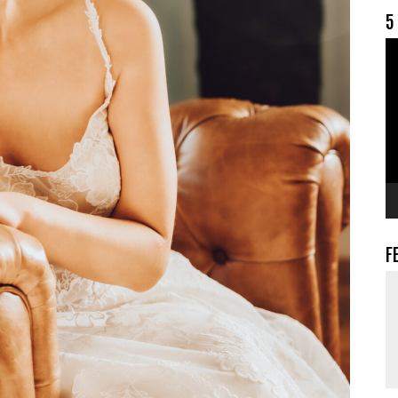
5
V
F