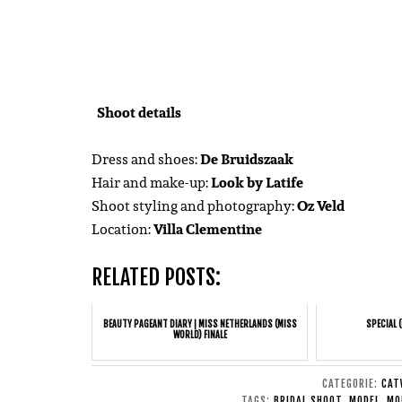
Shoot details
Dress and shoes:
De Bruidszaak
Hair and make-up:
Look by Latife
Shoot styling and photography:
Oz Veld
Location:
Villa Clementine
RELATED POSTS:
BEAUTY PAGEANT DIARY | MISS NETHERLANDS (MISS
SPECIAL 
WORLD) FINALE
CATEGORIE:
CAT
TAGS:
BRIDAL SHOOT
,
MODEL
,
MO