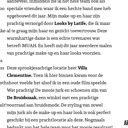
aanbeveel. Inmiddels zie ik het hele team ook als
too
speciale vrienden waar ik een hechte band mee heb
opgebouwd dit jaar. Mijn make-up en haar zijn
prachtig verzorgd door
Looks by Latife,
die ik maar
ake-
al te graag mijn haar en gezicht toevertrouw. Deze
warmhartige dame is een echte tovenares wat
betreft MUAH. En heeft mij dit jaar meerdere malen
van prachtige make-up en haar looks voorzien.
as
ess
Deze sprookjesachtige locatie heet
Villa
Clementine.
Toen ik hier binnen kwam voor de
both
shoot voelde het alsof ik in een oude film speelde.
Wat prachtig! De mooie jurk en schoenen zijn van
De Bruidszaak,
een winkel met een prachtige
ult!
voorraad aan bruidsmode. De styling van zowel
mijn jurk als de make-up en haar look is ook perfect
geschikt bij een prachtlocatie als deze. Nogmaals
A
bedankt aan het hele team voor het mooie resultaat!