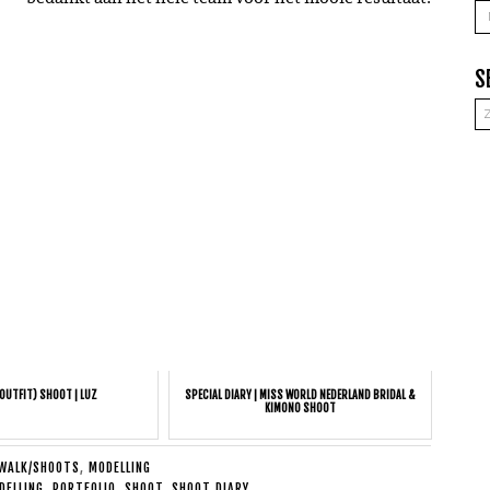
A
S
(OUTFIT) SHOOT | LUZ
SPECIAL DIARY | MISS WORLD NEDERLAND BRIDAL &
KIMONO SHOOT
WALK/SHOOTS
,
MODELLING
DELLING
,
PORTFOLIO
,
SHOOT
,
SHOOT DIARY