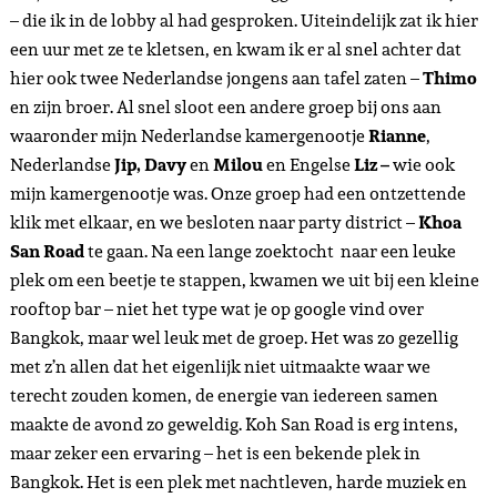
– die ik in de lobby al had gesproken. Uiteindelijk zat ik hier
een uur met ze te kletsen, en kwam ik er al snel achter dat
hier ook twee Nederlandse jongens aan tafel zaten –
Thimo
en zijn broer. Al snel sloot een andere groep bij ons aan
waaronder mijn Nederlandse kamergenootje
Rianne
,
Nederlandse
Jip,
Davy
en
Milou
en Engelse
Liz –
wie ook
mijn kamergenootje was. Onze groep had een ontzettende
klik met elkaar, en we besloten naar party district –
Khoa
San Road
te gaan. Na een lange zoektocht
naar een leuke
plek om een beetje te stappen, kwamen we uit bij een kleine
rooftop bar – niet het type wat je op google vind over
Bangkok, maar wel leuk met de groep. Het was zo gezellig
met z’n allen dat het eigenlijk niet uitmaakte waar we
terecht zouden komen, de energie van iedereen samen
maakte de avond zo geweldig. Koh San Road is erg intens,
maar zeker een ervaring – het is een bekende plek in
Bangkok. Het is een plek met nachtleven, harde muziek en