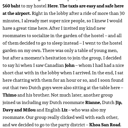
560 baht
to my hostel
Here
.
The taxis are easy and safe here
at the airport.
Right in the lobby after a ride of more than 30
minutes, I already met super nice people, so I knew I would
have a great time here. After I invited my kind new
roommates to socialize in the garden of the hostel – and all
of them decided to go to sleep instead – I went to the hostel
garden on my own. There was only a table of young men,
but after a moment’s hesitation to join the group, I decided
to say hi when I saw Canadian
John
– whom I had had a nice
short chat with in the lobby when I arrived. In the end, I sat
here chatting with them for an hour or so, and I soon found
out that two Dutch guys were also sitting at the table here –
Thimo
and his brother. Not much later, another group
joined us including my Dutch roommate
Rianne,
Dutch
Jip,
Davy and Milou
and English
Liz
– who was also my
roommate. Our group really clicked well with each other,
and we decided to go to the party district –
Khoa San Road
.