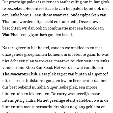
Dit prachtige paleis is zeker een aanbeveling om in Bangkok
te bezoeken. Het entréé kaartje van het paleis komt ook met
een leuke bonus – een show waar veel oude tijdperken van
Thailand worden uitgebeeld en hun kledij. Deze show
bezochten wij dan ook in combinatie met een bezoek aan
Wat Pho
– een gigantisch gouden beeld.
Na terugkeer in het hostel, zouden we omkleden en met
onze gehele groep samen komen om uit eten te gaan. Er was
niet écht een plan wat/waar, maar we zouden vast iets leuks
vinden rond Khoa San Road. Het werd na wat rondlopen
The Macaroni Club
. Deze plek zag er van buiten al super tof
uit, maar na thuiskomst googlen kwam ik er achter dat het
dus best bekend is, haha. Super leuke plek, een mooie
binnentuin en lekker eten! De curry was heerlijk maar
intens pittig, haha. Na het gezellige etentje hebben we in de
binnentuin met supermarkt drankjes nog lang gekletst en