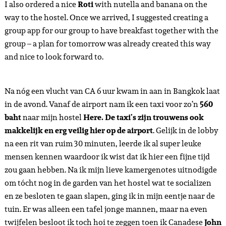
I also ordered a nice
Roti
with nutella and banana on the
way to the hostel. Once we arrived, I suggested creating a
group app for our group to have breakfast together with the
group – a plan for tomorrow was already created this way
and nice to look forward to.
Na nóg een vlucht van CA 6 uur kwam in aan in Bangkok laat
in de avond. Vanaf de airport nam ik een taxi voor zo’n
560
baht
naar mijn hostel
Here. De taxi’s zijn trouwens ook
makkelijk en erg veilig hier op de airport
. Gelijk in de lobby
na een rit van ruim 30 minuten, leerde ik al super leuke
mensen kennen waardoor ik wist dat ik hier een fijne tijd
zou gaan hebben. Na ik mijn lieve kamergenotes uitnodigde
om tócht nog in de garden van het hostel wat te socializen
en ze besloten te gaan slapen, ging ik in mijn eentje naar de
tuin. Er was alleen een tafel jonge mannen, maar na even
twijfelen besloot ik toch hoi te zeggen toen ik Canadese
John