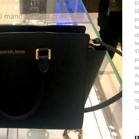
D
li
yo
b
s
b
T
p
m
A
B
c
o
Ne
F