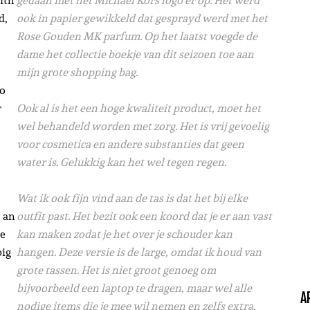
ith
gedaan met het Michael Kors logo er op. Het werd
d,
ook in papier gewikkeld dat gesprayd werd met het
Rose Gouden MK parfum. Op het laatst voegde de
dame het collectie boekje van dit seizoen toe aan
mijn grote shopping bag.
to
r
Ook al is het een hoge kwaliteit product, moet het
wel behandeld worden met zorg. Het is vrij gevoelig
voor cosmetica en andere substanties dat geen
water is. Gelukkig kan het wel tegen regen.
Wat ik ook fijn vind aan de tas is dat het bij elke
s an
outfit past. Het bezit ook een koord dat je er aan vast
he
kan maken zodat je het over je schouder kan
big
hangen. Deze versie is de large, omdat ik houd van
grote tassen. Het is niet groot genoeg om
bijvoorbeeld een laptop te dragen, maar wel alle
A
nodige items die je mee wil nemen en zelfs extra.