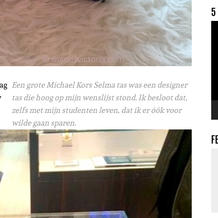
5
V
bag
Een grote Michael Kors Selma tas was een designer
y
tas die hoog op mijn wenslijst stond. Ik besloot dat,
zelfs met mijn studenten leven, dat ik er óók voor
wilde gaan sparen.
F