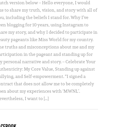
utch version below – Hello everyone, I would
ke to share my truth, vision, and story with all of
u, including the beliefs I stand for. Why I’ve
een blogging for 10 years, using Instagram to
hare my story, and why I decided to participate in
eauty pageants like Miss World for my country.
he truths and misconceptions about me and my
articipation in the pageant and standing up for
y personal narrative and story. – Celebrate Your
uthenticity: My Core Value, Standing up against
ullying, and Self-empowerment. “I signed a
ontract that does not allow me to be completely
pen about my experiences with ‘MWNL’.
vertheless, I want to […]
ACEBOOK